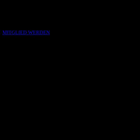
MITGLIED WERDEN
Passende Konzepte
Basierend auf Stimmung, emotionalem Profil und Klangcharakter
von „We Are Sent Here By History“.