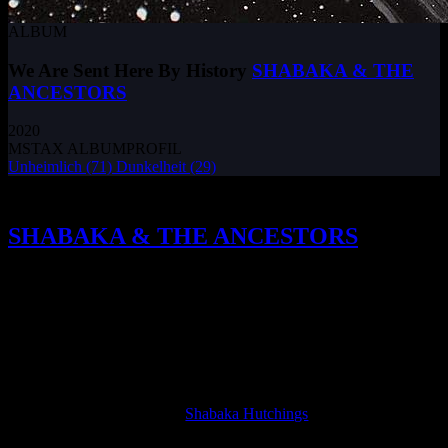
ALBUM
We Are Sent Here By History
SHABAKA & THE
ANCESTORS
2020
MSTAX ALBUMPROFIL
Unheimlich
(71)
Dunkelheit
(29)
Eine spirituelle Jazz-Odyssee von
SHABAKA & THE ANCESTORS
mit
WE ARE SENT HERE BY HISTORY als
eindringliche Reflexion über das
unvermeidliche Aussterben der
Menschheit, die alte Traditionen mit
moderner Dringlichkeit verbindet.
eed-Spieler
Shabaka Hutchings
war der erste
britische Musiker, der vom legendären Impuls!