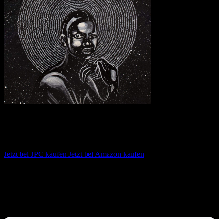
Shabaka & the Ancestors – We Are Sent
Here By History
Jetzt bei JPC kaufen
Jetzt bei Amazon kaufen
Album anhören
Anspieltipps:
You’ve Been Called, The Coming of the Strange
Ones, They Who Must Die