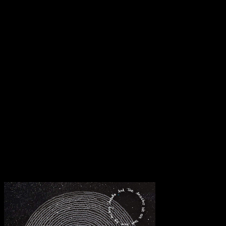
Momente der Dringlichkeit, in denen „The Coming of the Strange
Ones“ und „They Who Must Die“ im Wirbel aus rührendem
Saxophon und treibenden Bass- und Drum-Licks ausbrechen.
Das Album basiert auf dem Kontext alter Traditionen, dient aber als
verurteilende Aussage über den Verlauf der modernen Gesellschaft.
Shabaka sagt, dies ist “What happens after that point when life as
we know it can’t continue.” Letztendlich hängt das, was wir von
„We Are Sent Here By History“ gewinnen, davon ab, wie sehr wir
uns mit seiner musikalischen Vision verbinden. Alt und modern,
viszeral und zerebral, episch und doch intim, es ist Jazz von seiner
besten Seite. Wenn das Aussterben der Menschheit unvermeidlich
ist, wie Hutchings befürchtet, dann haben wir zumindest
außergewöhnliche Musik für diesen letzten Lebensabschnitt.
Transparenzhinweis:
Dieser Beitrag enthält Affiliate-Links. Bei
einem Kauf erhält MariaStacks eine kleine Provision.