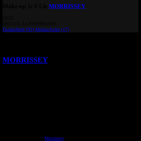
Make-up Is A Lie
MORRISSEY
2026
MSTAX ALBUMPROFIL
Dunkelheit
(83)
Melancholie
(17)
Melancholische Schattierungen und die
Inszenierung der eigenen Unbeugsamkeit.
MORRISSEY
liefert auf seinem
vierzehnten Studioalbum eine klanglich
dichte Produktion ab, die zwischen
orchestraler Grandezza und einer
unerbittlichen inhaltlichen Verbitterung
schwankt.
E
ine einzelne, fast schon zwanghaft repetierte Silbe in
der Eröffnung von „You’re Right, It’s Time“ setzt
den Ton für ein Werk, das seine ästhetische Dichte
aus der Verweigerung jeglicher moderner Glättung
zieht.
Morrissey
nutzt hier eine spezifische