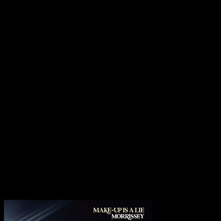
Auseinandersetzung mit „Notre-Dame“, nur noch verstärkt.
Besonders in dem beinahe sakral anmutenden „Lester Bangs“ zeigt
sich Morrissey als ein Künstler, der die eigene Historie nur noch als
Steinbruch für neue Ressentiments nutzt. Die handwerkliche
Brillanz der Band, insbesondere das präzise Gitarrenspiel von Alain
Whyte und Jesse Tobias, bildet dabei das stabile Gerüst für eine
Stimme, die zwar an Volumen nichts verloren hat, sich aber
zunehmend in einer selbstgewählten Isolation verliert. Das Cover
von Roxy Music’s „Amazona“ wirkt in diesem Kontext wie eine
kurze Atempause, in der die ästhetische Strategie der permanenten
Klage kurzzeitig zugunsten einer fremden Komposition
zurückweicht.
Am Ende steht die Beobachtung einer künstlerischen Geste, die sich
in ihrer eigenen Radikalität erschöpft hat. Die ursprüngliche
mikrorhythmische Entscheidung der ersten Songs führt letztlich in
eine klangliche Sackgasse, in der die handwerkliche Perfektion die
inhaltliche Ermüdung kaum noch kaschieren kann.
Transparenzhinweis:
Dieser Beitrag enthält Affiliate-Links. Bei
einem Kauf erhält MariaStacks eine kleine Provision.