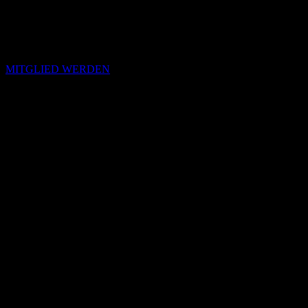
MITGLIED WERDEN
Passende Konzepte
Basierend auf Stimmung, emotionalem Profil und Klangcharakter
von „Make-up Is A Lie“.