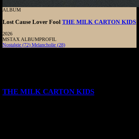
ALBUM
Lost Cause Lover Fool
THE MILK CARTON KIDS
2026
MSTAX ALBUMPROFIL
Nostalgie
(72)
Melancholie
(28)
Eine sanfte Melancholie legt sich wie
Morgennebel über die kargen Hügel der
amerikanischen Westküste und vereint
auf LOST CAUSE LOVER FOOL von
THE MILK CARTON KIDS
die Stille des
Folk mit einer fast greifbaren,
atmosphärischen Weite.
D
as unerbittliche Verharren in einer
mikroskopischen Verzögerung bestimmt die Statik
dieses Werks. Es ist die bewusste Entscheidung,
den Anschlag der Saiten einen Bruchteil zu spät zu