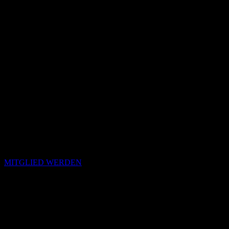
MITGLIED WERDEN
Passende Konzepte
Basierend auf Stimmung, emotionalem Profil und Klangcharakter
von „Lost Cause Lover Fool“.