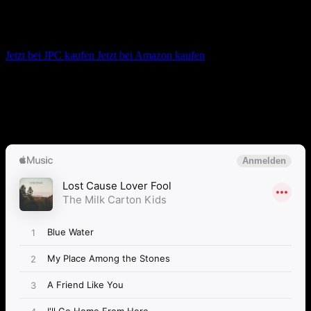
The Milk Carton Kids – Lost Cause
Lover Fool
Jetzt bei JPC kaufen
Jetzt bei Amazon kaufen
Album anhören
Anspieltipps:
Blue Water, I’ll Go Home From Here, Blinded and
Smiling