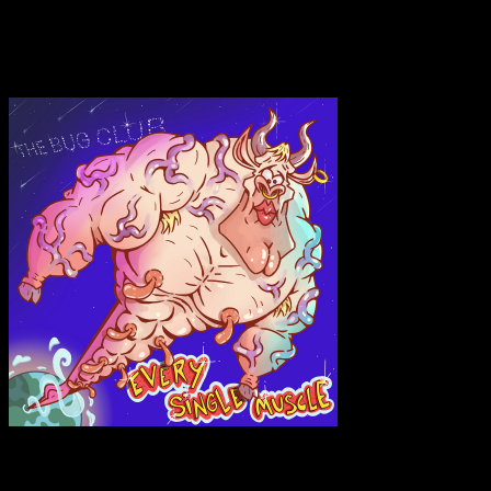
Spezies unaufgelöst im Raum stehen lässt.
Transparenzhinweis:
Dieser Beitrag enthält Affiliate-Links. Bei
einem Kauf erhält MariaStacks eine kleine Provision.
The Bug Club – Every Single Muscle