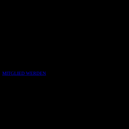
MITGLIED WERDEN
Passende Konzepte
Basierend auf Stimmung, emotionalem Profil und Klangcharakter
von „Every Single Muscle“.