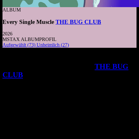
ALBUM
Every Single Muscle
THE BUG CLUB
2026
MSTAX ALBUMPROFIL
Aufgewühlt
(73)
Unheimlich
(27)
Garage-Punk in rasanten Miniaturen:
Warum das neue Album von
THE BUG
CLUB
trotz humorvoller Absurdität eine
tief sitzende existenzielle Skepsis
offenbart.
E
s dauert exakt zwei Sekunden. Mehr Zeit gewährt
die Rhythmusgruppe dem Gitarrensolo im zweiten
Song des neuen Albums nicht. Diese
mikrorhythmische Disziplinierung, dieses schroffe
Kappen jeglicher instrumentaler Eitelkeit, bildet das
strukturelle Fundament einer Ästhetik, die Dichte
über Epik stellt. Das Prinzip der maximalen Verknappung bestimmt