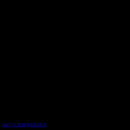
MITGLIED WERDEN