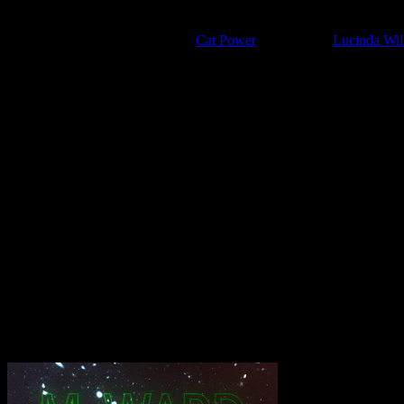
M.
Ward ist eine Art Künstler, der einfach im
atemberaubend sein. Kurz gesagt: der Mann
Jones,
Cat Power
, Neko Case,
Lucinda Wil
Monsters Of Folk. „Migration Stories“ ist
zusammenzuarbeiten: Tim Kingsbury, Rich
something into being. Those records inspire
Ward’s Stimme war schon immer eines seiner größten Stärken. Sie ka
äußerst vielfältig. Von der Synth-Single „Unreal City“ über das Ins
verschiedener Sounds. Die resultierende Platte klingt so elegant und
eröffnet die Platte mit vertrauten, wärmenden Gitarrentönen, gepaart
“Heaven’s Nail and Hammer” verfolgt dann einen anderen Ansatz und
Rhythmen behandelt, die um die Melodie tanzen. Die Anwesenheit von
(insbesondere im angesprochenen „Unreal City“) an seine eigene zweit
und seine Arcade Fire-Kollegen haben mit etwas Nostalgie ein beru
Transparenzhinweis:
Dieser Beitrag enthält Affiliate-Links. Bei ein