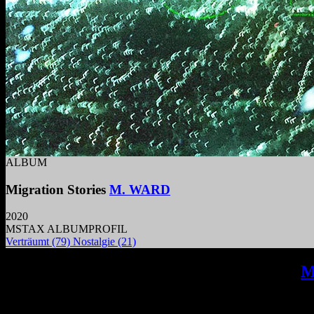
ALBUM
Migration Stories
M. WARD
2020
MSTAX ALBUMPROFIL
Verträumt
(79)
Nostalgie
(21)
Das Album MIGRATION STORIES von
M
Klanglandschaft schafft, die durch seine 