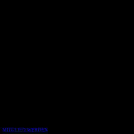
MITGLIED WERDEN