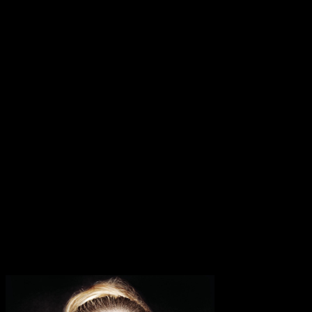
sie den Autotune etwas zurückgenommen haben, um ihre natürlich
starke Stimme durchscheinen zu lassen. Es hilft auch, dass Avril eine
der wenigen Sängerinnen ist, die beiläufig auf Popmusik schwören
und sie nicht aufgesetzt klingen lässt, oder die sich überhaupt die
Mühe macht, etwas zu haben, das auch nur annähernd einer echten
Rock-Note ähnelt. Und auch wenn sie ihre Darbietung nie wirklich
auf die Spitze treibt, hat sie dennoch eine solide Stimme mit einer
Menge Persönlichkeit.
Allerdings ist das Album nicht durchgängig stark genug, um das
Schlechte zu stoppen, und es gibt einige wirklich schlechte Songs –
und wie beim letzten Album von Avril Lavigne geht ihr bei den
letzten beiden Titeln die Energie aus. Dennoch hat es etwas
Faszinierendes (oder einfach nur Irritierendes, je nach Standpunkt),
all diesen jugendlichen Trotz von einer verheirateten 29-jährigen
Künstlerin zu hören, die nach gesellschaftlichen Maßstäben dieser
Phase ihres Lebens wahrscheinlich inzwischen entwachsen und
alles ausgelöscht haben sollte.
Transparenzhinweis:
Dieser Beitrag enthält Affiliate-Links. Bei
einem Kauf erhält MariaStacks eine kleine Provision.