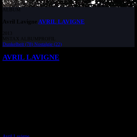
ALBUM
Avril Lavigne
AVRIL LAVIGNE
2013
MSTAX ALBUMPROFIL
Dunkelheit
(78)
Nostalgie
(22)
AVRIL LAVIGNE
wird bei fast jedem
Track von ihrem neuen Ehemann Chad
Kroeger von Nickelback unterstützt und
beginnt ihre fünfte Platte, indem sie ihre
eigenen Rock-Qualitäten hervorhebt.
„I
don’t care if I’m a misfit, I like it better than the
hipster bullshit. I am the motherfucking
princess!“, erklärt Avril Lavigne stolz mit
erhobenem Mittelfinger zu ihrer neuesten Single
„Rock N Roll“. Es ist absolut peinlich und
fesselnd zugleich – und das ist das Schöne an
Avril Lavigne
im Jahr 2013. Eine Künstlerin muss sich nicht