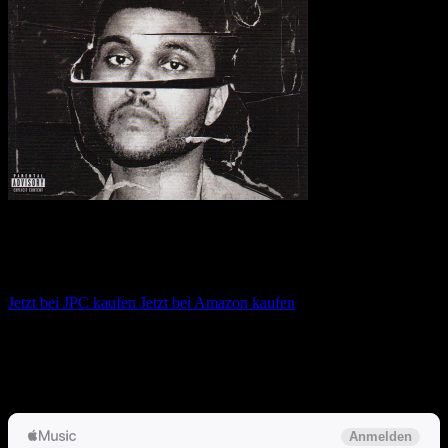
The Weeknd – Beauty Behind The
Madness
Jetzt bei JPC kaufen
Jetzt bei Amazon kaufen
Album anhören
Anspieltipps:
Can’t Feel My Face, Earned It, Angel