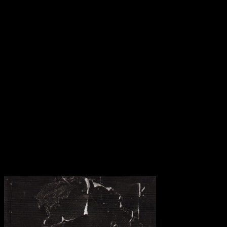
Track »Tell Your Friends«, das etwas stockende Stück »Dark
Times« mit Ed Sheeran und dann wäre da noch »Prisoner« mit der
zauberhaften Lana Del Rey, die im zweiten Teil stimmlich für
Abwechslung sorgt. Das Album dreht sich aber um einen ganz
anderen Song. »Can’t Feel My Face« gibt uns einen feinen Hauch
an Transformationen. Empathie entsteht in dem Streicher-
untermalten »Earned It«, seltsam tröstlich wirkt dagegen »As you
Are« und »In the Night« ist eine schlanke Pop-Ballade mit
schweren Unterströmungen.
Nicht vergessen werden darf »Angel«, eine herrliche Power-Ballade
im ernsten Gewand, die mit dem Wunsch endet: “I hope you find
somebody to love.” Mit »Beauty Behind the Madness« wächst
Weeknd in den Mainstream hinein und auch wenn die Texte an
Tiefe vermissen lassen, so beweist er enorme Vielseitigkeit und hält
sich alle Wege für die eigene Zukunft offen.
Transparenzhinweis:
Dieser Beitrag enthält Affiliate-Links. Bei
einem Kauf erhält MariaStacks eine kleine Provision.