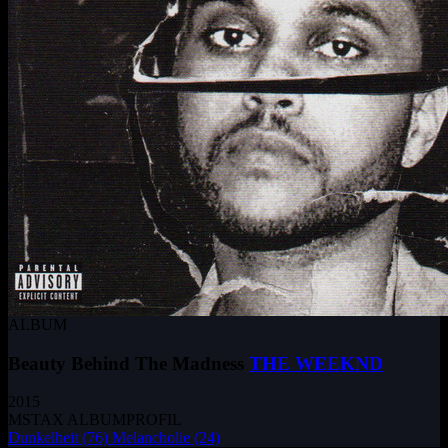
ALBUM
Beauty Behind The Madness
THE WEEKND
2015
MSTAX ALBUMPROFIL
Dunkelheit
(76)
Melancholie
(24)