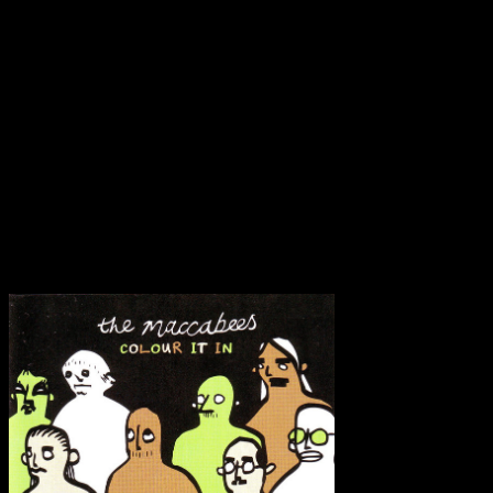
waited till the time was right when I was almost sick on you.”
Ja solche Strophen lassen junge Mädchenherzen erwärmen, aber
auch der ironische Humor darf natürlich nicht fehlen und ist
zusammen mit den Songs ein kleines Highlight in diesem Jahr
geworden. Die ganz große Überraschung zwar nicht, dafür sind
streckenweiße doch zu viele Beliebigkeiten im Spiel, aber für diese
Jahreszeit ist ‘ Colour It In ‘ genau der richtige Wegbegleiter
geworden. Ob im Zug, im Auto oder in einem dieser öffentlichen
Verkehrsmittel, die Fahrt wird in jedem Fall spürbar schneller
vorübergehen, als man es gewohnt sein mag. ffffffffff
Transparenzhinweis:
Dieser Beitrag enthält Affiliate-Links. Bei
einem Kauf erhält MariaStacks eine kleine Provision.