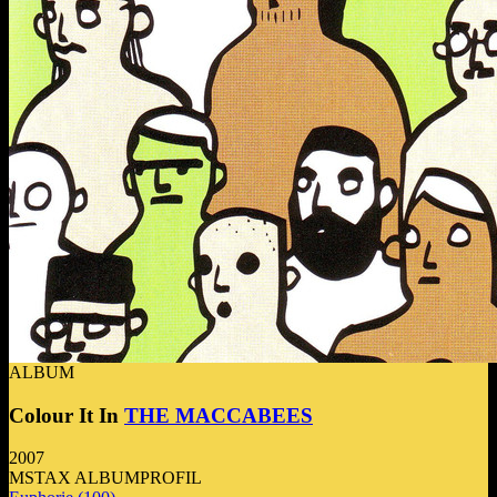
ALBUM
Colour It In
THE MACCABEES
2007
MSTAX ALBUMPROFIL