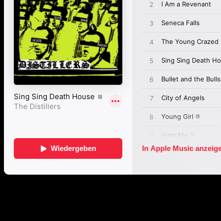
Passende Konzepte
Basierend auf Stimmung, emotionalem Profil und Klangcharakter vo