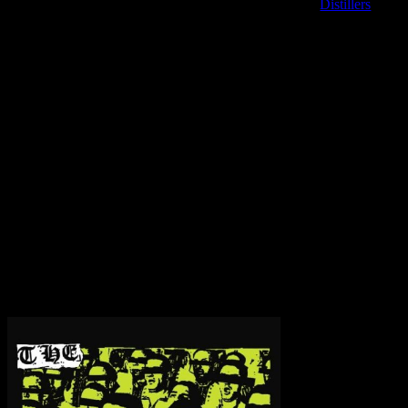
N
achdem ordentlichen Debüt von den
Distillers
war es
auch dreiviertel der Bandmitglieder darin, so dass 
Andy Outbreak und Ryan Sinn erschaffen die neuen D
Death House ‘ wieder im Vordergrund der ansonsten
verstaubten Punk Rock mächtig in den Arsch treten. ‘
Wahlrecht einsetzt.
Als Unterstützung kommen pufferende Gitarren, dumpf pochende Bass
Kindheit, dem entkommen daraus und einer daraus entwickelten glückli
erfährt man wie alles besser wurde:” I love a man from California/ He’
need.” Untypisch für Punk Bands wird hier vom gefallenen Menschen 
dieser Songs weißen solche Eigenschaften auf und lassen es im Gegensa
des letzten Tracks zu finden war. Aufpoliert und druckvoll in Szene ge
Düster wirds nochmal mit dem Trio ‘ Hate Me ‘, ‘ Desperate ‘ und ‘ I
2002 sollte nun der Durchbruch endgültig geschafft sein, es gibt die
Ganzen ist, dass es von Anfang bis Ende Spaß macht den Distillers d
Transparenzhinweis:
Dieser Beitrag enthält Affiliate-Links. Bei ein