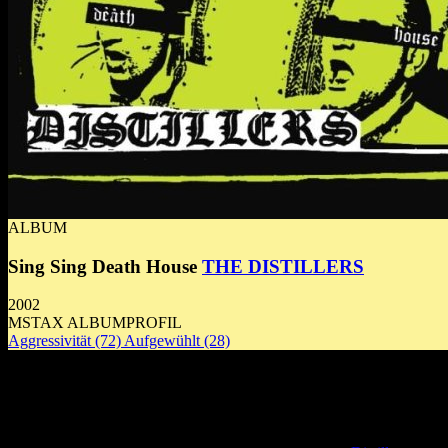
ALBUM
Sing Sing Death House
THE DISTILLERS
2002
MSTAX ALBUMPROFIL
Aggressivität
(72)
Aufgewühlt
(28)
Mitreißende Energie und emotionale Tief
kraftvollen Mischung aus Punk und persönl