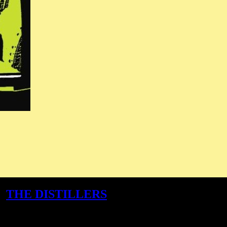
e:
THE DISTILLERS
begeistern auf SING
ichem Storytelling, die keine Wünsche offen