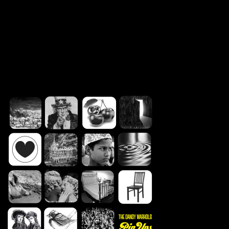
konsequenten Verlangsamung führt hier zu einem Stillstand, der die
Grenze zwischen atmosphärischer Dichte und kreativer Indifferenz
gefährlich verwischt. Was als präzise kuratierte Hommage beginnt,
endet in einer ästhetischen Sackgasse, in der die Handschrift der
Band zwar überall erkennbar bleibt, aber kaum noch neue Konturen
zeichnet.
Transparenzhinweis:
Dieser Beitrag enthält Affiliate-Links. Bei
einem Kauf erhält MariaStacks eine kleine Provision.