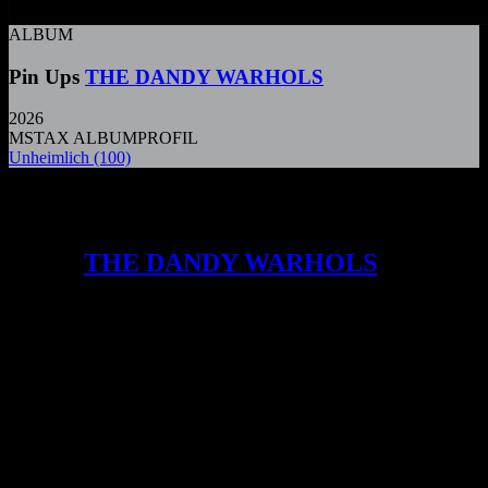
ALBUM
Pin Ups
THE DANDY WARHOLS
2026
MSTAX ALBUMPROFIL
Unheimlich
(100)
Eine nebelverhangene Reise durch das
musikalische Erbe der Post-Punk-Ära
bieten
THE DANDY WARHOLS
mit
ihrem Album PIN UPS, das bekannte
Klassiker in ein unterkühltes,
psychedelisches Gewand hüllt. Die Band
aus Portland entwirft hier eine
atmosphärische Werkschau, die zwischen
nostalgischer Ehrerbietung und einer
beinahe somnambulen Distanz zum