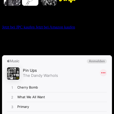
The Dandy Warhols – Pin Ups
Jetzt bei JPC kaufen
Jetzt bei Amazon kaufen
Album anhören
Anspieltipps:
Straight To Hell