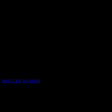
MITGLIED WERDEN
Passende Konzepte
Basierend auf Stimmung, emotionalem Profil und Klangcharakter
von „Pin Ups“.