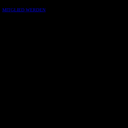
MITGLIED WERDEN
Passende Konzepte
Basierend auf Stimmung, emotionalem Profil und Klangcharakter
von „MAID OF HONOUR“.