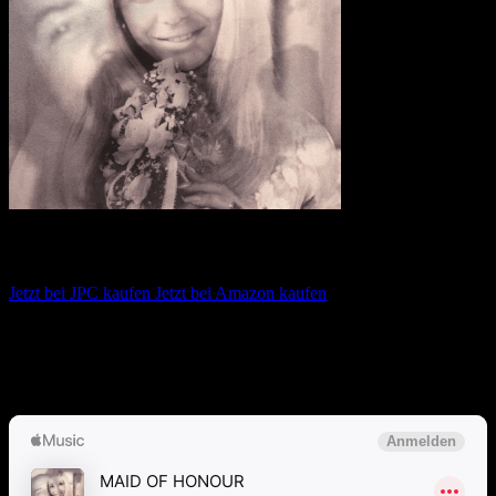
Drake – MAID OF HONOUR
Jetzt bei JPC kaufen
Jetzt bei Amazon kaufen
Album anhören
Anspieltipps:
Princess, Which One, Cheetah Print