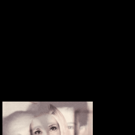
verbleibt in einer Haltung der bloßen Behauptung, während die
Produktion in „BBW“ ein wuchtiges Baile-Funk-Fragment ohne
jede organische Notwendigkeit an das Ende eines ermüdenden
Tracks schraubt.
„We’re stuck, stuck like traffic, stuck“, lautet die repetitive Formel in
„Stuck“, die das gestalterische Dilemma des gesamten Werks
unfreiwillig auf den Punkt bringt. Die Reduktion der Harmonien
führt hier nicht zu einer hypnotischen Dichte, sondern legt lediglich
die Ideenarmut der Songstrukturen frei. Selbst das finale „Princess“,
das mit einer bitgecrashten Gitarre im Falsett eine raue Intoxikation
skizziert, verharrt im Zustand des unfertigen Entwurfs. Am Ende
dieser fünfundvierzigminütigen Laufzeit dokumentiert die Musik
eine formale Starre, die im Vergleich zur bisherigen Diskografie jede
gestalterische Dringlichkeit eingebüßt hat.
Transparenzhinweis:
Dieser Beitrag enthält Affiliate-Links. Bei
einem Kauf erhält MariaStacks eine kleine Provision.