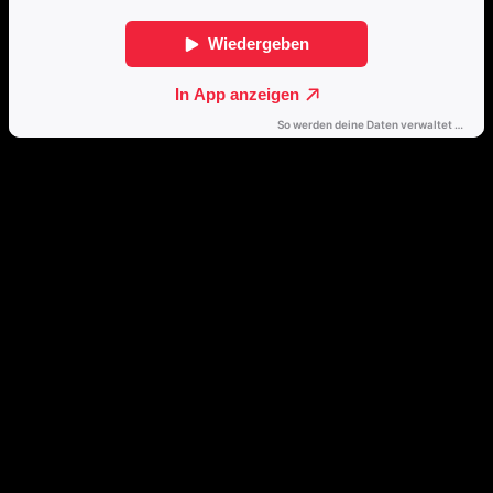
Direkt weiterhören
🔒
Öffne dieses Album mit einem Klick direkt in deinem bevorzugten
Streamingdienst.
Spotify