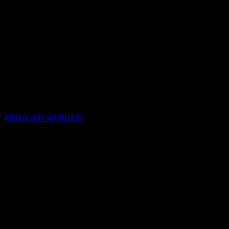
MITGLIED WERDEN
Passende Konzepte
Basierend auf Stimmung, emotionalem Profil und Klangcharakter
von „Perdida“.