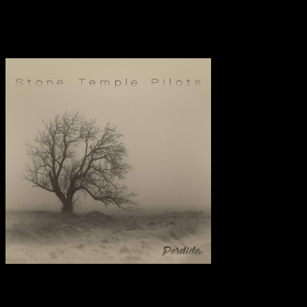
zu allgemein gehalten ist.
Transparenzhinweis:
Dieser Beitrag enthält Affiliate-Links. Bei
einem Kauf erhält MariaStacks eine kleine Provision.
Stone Temple Pilots – Perdida