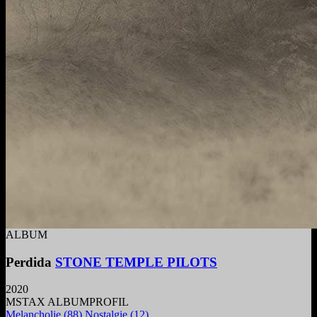
ALBUM
Perdida
STONE TEMPLE PILOTS
2020
MSTAX ALBUMPROFIL
Melancholie
(88)
Nostalgie
(12)