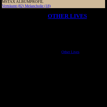
MSTAX ALBUMPROFIL
Verträumt
(82)
Melancholie
(18)
Die Rückkehr von
OTHER LIVES
mit
FOR THEIR LOVE zeigt vertraute
orchestrale Klänge und hypnotischen
Indie-Folk-Rock, der filmisch und
verträumt wirkt.
E
s ist sehr lange her, dass
Other Lives
Ihr letztes
Album „Rituals“ im Jahr 2015 veröffentlicht haben.
Vieles hat sich geändert, aber was gleich geblieben
ist, ist die Verwendung großer anschwellender
Sounds und der allumfassende Orchester-Pop auf
ihrem neuesten Album „For Their Love“. Die beste
Kunst entsteht in unseren Köpfen und versetzt uns an andere Orte
und zu einer anderen Zeit. Das gilt für Filme, Fotografien, Gemälde
und natürlich für Musik. Other Lives haben immer versucht, genau
das zu tun. Bei dieser ersten Veröffentlichung der Band aus
Oklahoma schaffen sie es im Allgemeinen. Nach einem Blick auf
die Credits wissen wir, dass dies keine gewöhnliche Singer /
Songwriting-Band ist. Selten verwendete Instrumente wie