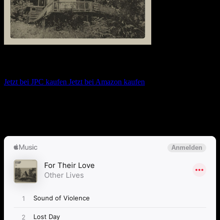
Other Lives – For Their Love
Jetzt bei JPC kaufen
Jetzt bei Amazon kaufen
Album anhören
Anspieltipps:
Sounds of Violence, Nites Out, Dead Language