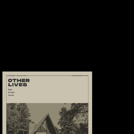
Breitbildsicht der Gruppe eher durch ein Porträtobjektiv, behält
jedoch die klassizistische Kinostimmung des Vorgängers aus den
60er Jahren bei. Trotz ihrer Einhaltung aktueller Einstellungen und
Versuche, einige der Studio-Schikanen früherer Ausflüge
zurückzurufen, ist „For Their Love“ noch immer beinahe
alarmierend reich verziert – einige davon haben möglicherweise mit
dem allgegenwärtigen Kathedralen-artigen Hall zu tun – aber
ähnlich wie bei dem herausragenden (und aufwändigen) „Rituals“
gibt es wirklich nie einen langweiligen Moment.
Transparenzhinweis:
Dieser Beitrag enthält Affiliate-Links. Bei
einem Kauf erhält MariaStacks eine kleine Provision.