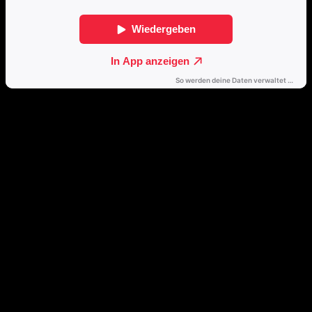
Direkt weiterhören
🔒
Öffne dieses Album mit einem Klick direkt in deinem bevorzugten
Streamingdienst.
Spotify