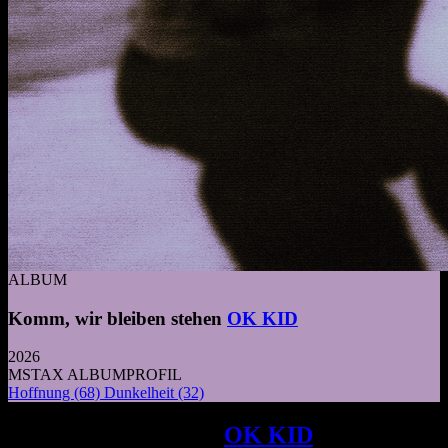
ALBUM
Komm, wir bleiben stehen
OK KID
2026
MSTAX ALBUMPROFIL
Hoffnung
(68)
Dunkelheit
(32)
Das neue Album von
OK KID
blickt mit