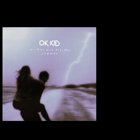
Haltung zu bewahren.
Transparenzhinweis:
Dieser Beitrag enthält Affiliate-Links. Bei
einem Kauf erhält MariaStacks eine kleine Provision.
OK KID – Komm, wir bleiben stehen