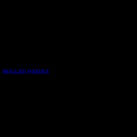
MITGLIED WERDEN
Passende Konzepte
Basierend auf Stimmung, emotionalem Profil und Klangcharakter
von „Komm, wir bleiben stehen“.