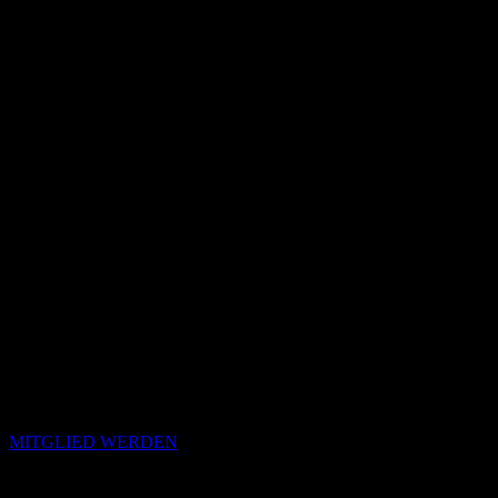
MITGLIED WERDEN
Passende Konzepte