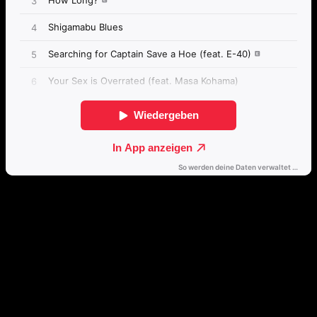
Direkt weiterhören
🔒
Öffne dieses Album mit einem Klick direkt in deinem bevorzugten
Streamingdienst.
Spotify