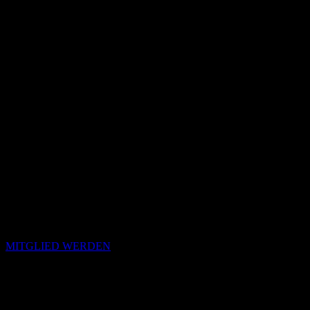
MITGLIED WERDEN
Passende Konzepte
Basierend auf Stimmung, emotionalem Profil und Klangcharakter