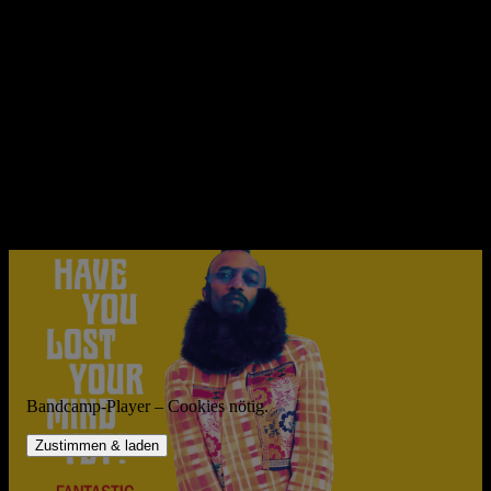
Das Album ist breit in seinen Einflüssen, denn der 52-Jährige wird
von zeitgenössischen Künstlern beeinflusst, die viel jünger sind als
er. Die mehr Hip-Hop-inspirierten Tracks wie „I’m so Happy I Cry“
vergleichen sich mit denen von Childish Gambino, doch der
herausragende Track ist „Searching For Captain Save A Hoe“, eine
weitere von Wonder inspirierte Nummer, die jedoch mit ihren
schlecht gelaunten Beats und erotischen Gitarrenriffs jede Menge
Sexappeal ausstrahlen. Dies ist Negrito von seiner künstlerisch
besten Seite, der Fragmente von Genres, Soul, Blues, Rock,
Avantgarde und Hip-Hop in einer Musikgalerie ausstellt, um etwas
aus dem großen Unbekannten zu schaffen, etwas zutiefst
Provokatives und Bezauberndes.
Bandcamp-Player – Cookies nötig.
Zustimmen & laden