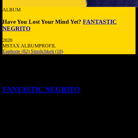
ALBUM
Have You Lost Your Mind Yet?
FANTASTIC
NEGRITO
2020
MSTAX ALBUMPROFIL
Euphorie
(82)
Sinnlichkeit
(18)
Funk, Soul und soziale Gerechtigkeit
stehen auf der Tagesordnung des neuen
Albums von Singer-Songwriters
FANTASTIC NEGRITO
.
D
er vorausschauende Titel des Albums enthält die
ersten Wörter, die wir hören, wenn dieses Set mit
dem funkigen „Chocolate Samurai“ – einem der
eigenartig benannten Titel, bei denen die Titeltexte
nie im Song erscheinen – sofort auf Hochtouren
geht. Willkommen in der wilden und wunderbar
verzerrten Welt von Xavier Dphrepaulezz, auch bekannt als