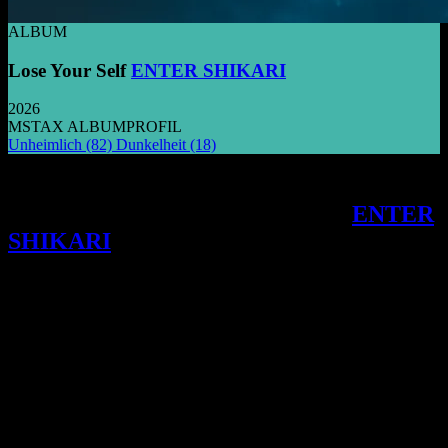
ALBUM
Lose Your Self
ENTER SHIKARI
2026
MSTAX ALBUMPROFIL
Unheimlich
(82)
Dunkelheit
(18)
Eine dystopische Reise durch das kühle
Leuchten der Verzweiflung führt
ENTER
SHIKARI
auf ihrem neuen Album zu
einer klanglichen Intensität, die zwischen
kollektivem Aufschrei und intimer
Hoffnungslosigkeit schwankt.
D
as rhythmische Fundament dieses Albums
manifestiert sich in einer eigentümlichen, fast
klinischen Verzögerung. Es ist ein Innehalten vor
dem Ausbruch, das in den mikrorhythmischen
Verschiebungen der elektronischen Texturen