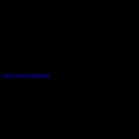
MITGLIED WERDEN
Passende Konzepte
Basierend auf Stimmung, emotionalem Profil und Klangcharakter
von „Lose Your Self“.