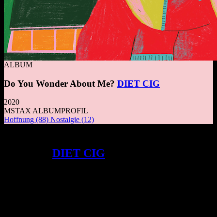
ALBUM
Do You Wonder About Me?
DIET CIG
2020
MSTAX ALBUMPROFIL
Hoffnung
(88)
Nostalgie
(12)
Das Album DO YOU WONDER ABOUT
ME? von
DIET CIG
zeigt eine gereifte
Band, die sich mit radikaler
Selbstakzeptanz und der Frage nach dem
eigenen Ich beschäftigt, während sie ihren
charakteristischen Pop-Rock-Sound