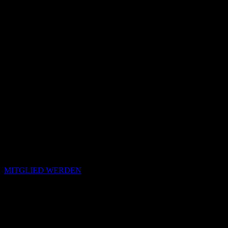
MITGLIED WERDEN
Passende Konzepte
Basierend auf Stimmung, emotionalem Profil und Klangcharakter
von „Do You Wonder About Me?“.