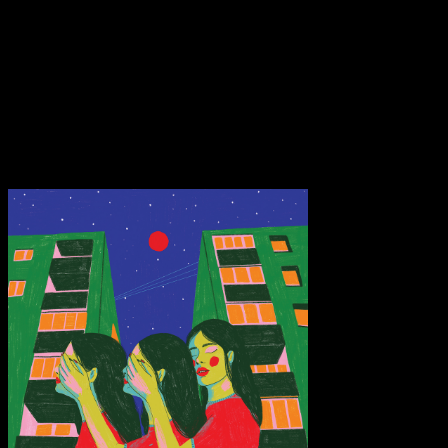
Terrors (Reprise)” interessante Ansätze auf einer Doppel-LP, aber
auf einem Album mit zehn Songs, das weniger als 30 Minuten lang
ist, fühlen sie sich wie unentwickelte Fetzen an, Platzhalter für
etwas, das möglicherweise vollständiger gewesen wäre. Wenn sich
das Debüt von Diet Cig wie eine Rückkehr in unsere Teenagerjahre
anfühlt, dann ist „Do You Wonder About Me?“ ein ebenso
unsicherer, aber irgendwie selbstbewussterer Zwanziger.
Transparenzhinweis:
Dieser Beitrag enthält Affiliate-Links. Bei
einem Kauf erhält MariaStacks eine kleine Provision.