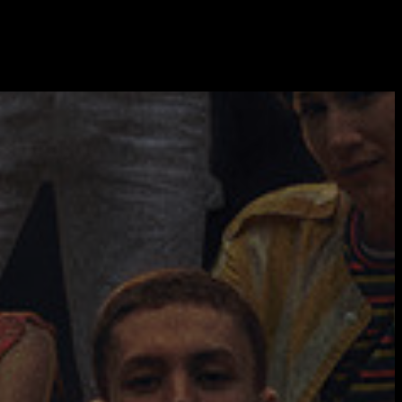
ierungen und dem unverminderten Trommeln zu Atem zu kommen. Beim
ine Platte, die in ihrer Exzentrizität und ihrem Experimentalismus