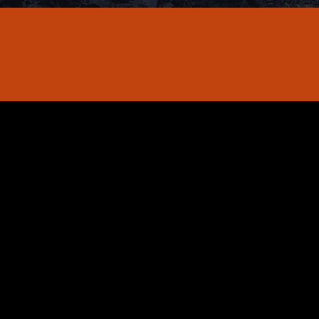
eative und talentierte Gruppe an Musikern,
 Musik zu produzieren, die umfassend und u
uver zusammenleben, haben eine kreative Community gebildet, die zur
s Therapieform haben sie nun ihr erstes Album in voller Länge produz
bessere Zukunft. “I think it was important for us to be transparent abo
Interview.
sprogramme ziehen sich durch alle Teile des Debütalbums von Crack C
 handelt, so fühlt es sich auch als Erweiterung ihrer Arbeit an der Fro
 freudiges, katastrophales Hören, das von Klaustrophobie und Angst zu