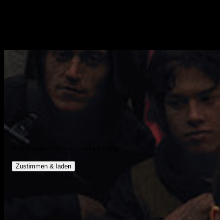
Dieses Album ist sehr intensiv; Es gibt kaum eine Chance, zwisch
ersten Anhören könnte die LP sehr einschüchternd sein – besonders we
kompromisslos ist, aber das hat eben auch zweifelsohne seinen ganz s
Bandcamp-Player – Cookies nötig.
Zustimmen & laden