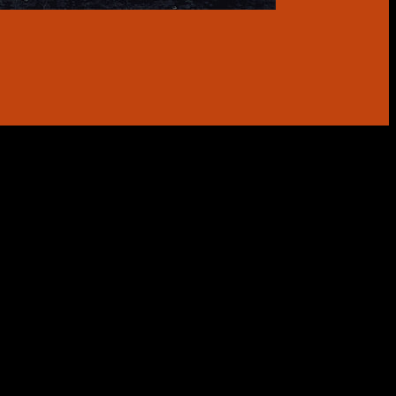
 die die persönlichen und schmerzhaften
niversell ist.
 Bekämpfung der Drogenabhängigkeit beitragen soll und die
iert. „Pain Olympics“ verwandelt ihre eigenen persönlichen Kämpfe in
ut where we come from as addicts and as people with histories of
loud. So sehr es sich um eine sprudelnde, unwiderstehliche
nt gegen Kanada’s Opioidkrise an. Es ist eine schmerzhafte Reise, die
 Ausdruck von Freude mit großen Augen führt. „Pain Olympics“ ist