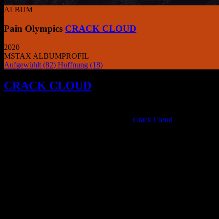
ALBUM
Pain Olympics
CRACK CLOUD
2020
MSTAX ALBUMPROFIL
Aufgewühlt
(82)
Hoffnung
(18)
CRACK CLOUD
sind eine unglaublich kr
Momente ihres eigenen Traumas nutzen, um
D
ie vielen Mitglieder von
Crack Cloud
, die in Vanco
Genesung unterstützt. Mit Kunst, Musik und Film al
einen einheitlichen Kampf um die Hoffnung auf eine 
destruction,”, sagte Sänger Choy kürzlich in einem 
Der Gemeinschaftsgeist und das Engagement dieser Wiederherstellung
musikalische Aussage eines der lebhaftesten neuen Kollektive der Welt
die reale Reise widerspiegelt. „Pain Olympics“ ist ein verstörendes,
definitiv nicht jedermanns Geschmack.