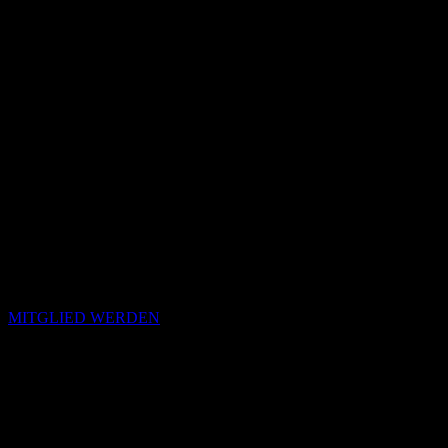
MITGLIED WERDEN
Passende Konzepte
Basierend auf Stimmung, emotionalem Profil und Klangcharakter
von „Vol.II“.