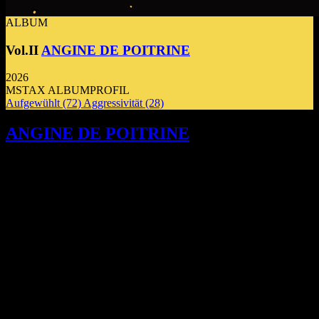
ALBUM
Vol.II
ANGINE DE POITRINE
2026
MSTAX ALBUMPROFIL
Aufgewühlt
(72)
Aggressivität
(28)
ANGINE DE POITRINE
entwerfen mit
ihrem neuen Album VOL. II eine
hochfrequente Klanglandschaft aus
mathematischer Präzision und
anarchischem Spieltrieb. Die mikrotonale
Architektur bricht gewohnte
Hördynamiken radikal auf und
transformiert technische Komplexität in
eine rauschhafte, physisch greifbare
Erfahrung.