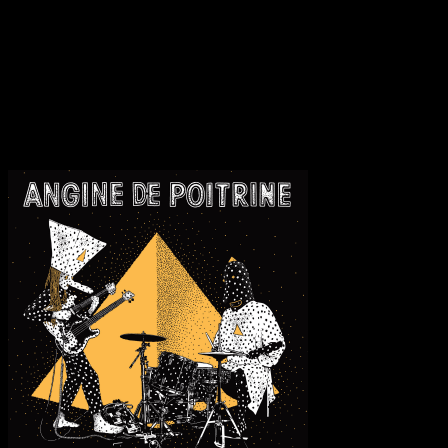
Wiederholung wird hier zum Selbstzweck, ein hypnotisches Kreisen
um ein Zentrum, das sich nie ganz offenbart. Vol. II endet nicht mit
einer Auflösung, sondern mit der Feststellung einer strukturellen
Grenze, die das Duo mit einer fast schon arroganten Sicherheit
vermisst hat. Es bleibt das Echo einer Ordnung, die sich im Chaos
perfekt eingerichtet hat.
Transparenzhinweis:
Dieser Beitrag enthält Affiliate-Links. Bei
einem Kauf erhält MariaStacks eine kleine Provision.