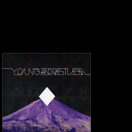
Situationen. Der Rythmus wird auch gerne mal während den Songs
schwindelig gespielt und dürfte mehr als froh sein, wenn der letzte
Song ‘ Testestrogen ‘ mit einem kleinen Tusch zu Ende geht. Die
Türen zur Unterwelt sind somit wieder fürs erste geschlossen und
bleiben das auch, bis Young & Restless in hoffentlich naher Zukunft
mit der zweiten Platte anklopfen werden.
Transparenzhinweis:
Dieser Beitrag enthält Affiliate-Links. Bei
einem Kauf erhält MariaStacks eine kleine Provision.