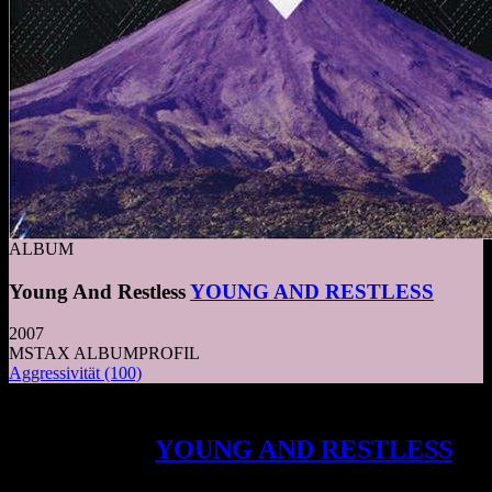
ALBUM
Young And Restless
YOUNG AND RESTLESS
2007
MSTAX ALBUMPROFIL
Aggressivität
(100)
Ein musikalisches Inferno der
Extraklasse:
YOUNG AND RESTLESS
entfesseln mit ihrem Debüt eine furiose