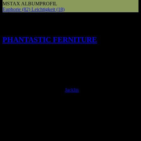
MSTAX ALBUMPROFIL
Euphorie
(82)
Leichtigkeit
(18)
Ein Sommer voller Abenteuer und
musikalischer Freiheit mit
PHANTASTIC FERNITURE
und ihrem
Album PHANTASTIC FERNITURE das
mit Indie-Riffs und Dream-Pop
begeistert.
J
ulia Jacklin war bisher mehr dafür bekannt, traurige
Musik mit ihrer Gitarre zu spielen. Doch die warmen
Temperaturen haben
Jacklin
wohl dazu angetrieben, mal
etwas zu entspannen und Spaß zu haben. Und so hat die
australische Singer-Songwriterin ein neues Projekt mit
den Bandkollegen Elizabeth Hughes und Ryan K
Brennan gegründet, um ihrem “traurigen Gitarrenspiel” zu
entkommen. Glücklicherweise ist Phantastic Ferniture viel mehr als
nur ein Wegwerf-Projekt, um etwas Dampf abzulassen.
Beginnend mit dem Surf-inspirierten Intro von “Uncomfortable
Teenager”, entfaltet das Album sofort positive Stimmung. Hughes