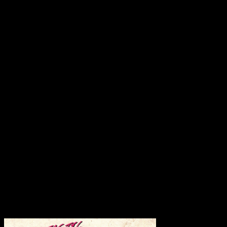
und Brennan sorgen währenddessen im Hintergrund für angenehme
Untermalung und lösen die Folk-Fesseln in getränkter Euphorie.
Man denke dabei an die scharfen Indie-Riffs von Best Coast und an
den schrägen Dream-Pop von Amber Arcade. Aber man kann das
Denken auch einfach sein lassen und hört die brillante Sommer-Pop-
Hymne “F***** ‘N’ Rollin” mit der befriedigendsten Basslinie des
Sommers.
Es gibt auch einige langsamere Tracks wie “Take It Off”, aber das
saftige und zentral angelegte Riff sorgt dafür, dass auch dieser Track
nicht zu platt daher kommt. “Gap Year” und “Dark Corner
Dancefloor” finden das perfekte Tempo für den Sound der Band,
der mit einem Hauch von wüstenfarbenem Psych-Rock den
Horizont bemalt. Diese 9 Songs fungieren als Leuchtfeuer und
führen uns auf eine Reihe von Sommernachtsabenteuern.
Für mich ist “Phantastic Ferniture” alles in allem eines meiner
Lieblingsalben des Jahres 2018. Jacklin hat sich nun als auf dem
Weg gemacht um Spaß zu haben, ich bin gespannt wohin sie die
Reise in Zukunft noch führen wird.
Transparenzhinweis:
Dieser Beitrag enthält Affiliate-Links. Bei
einem Kauf erhält MariaStacks eine kleine Provision.