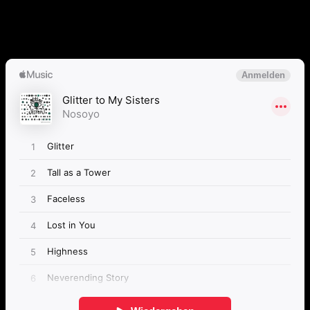
Album anhören
Anspieltipps:
Glitter, Girls Just Want To Have Fun