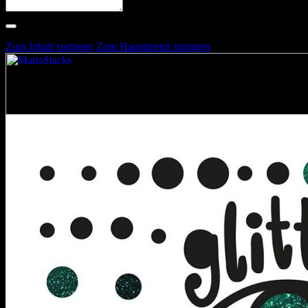
Suche nach Artists, Alben, Stimmungen oder Farben
Suche läuft …
Zum Inhalt springen
Zum Hauptmenü springen