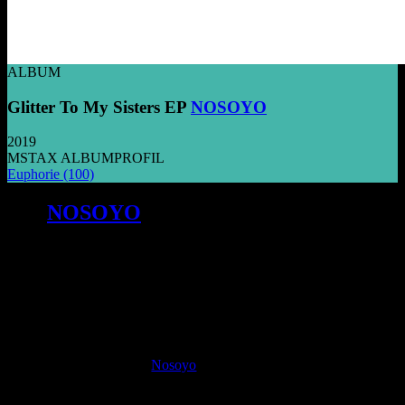
ALBUM
Glitter To My Sisters EP
NOSOYO
2019
MSTAX ALBUMPROFIL
Euphorie
(100)
Mit
NOSOYO
und der GLITTER TO
MY SISTERS EP entfaltet sich ein
clubtauglicher New-Wave-Pop voller
Selbstbewusstsein und starker
Botschaften.
D
onata Kamarz und Daim de Rijke starteten Ihr
Projekt
Nosoyo
2017 und haben in den letzten
zwei Jahren aus den anfänglichen musikalischen
Unsicherheiten einen attraktiven, clubtauglichen