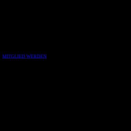
MITGLIED WERDEN
Passende Konzepte
Basierend auf Stimmung, emotionalem Profil und Klangcharakter
von „Glitter To My Sisters EP“.