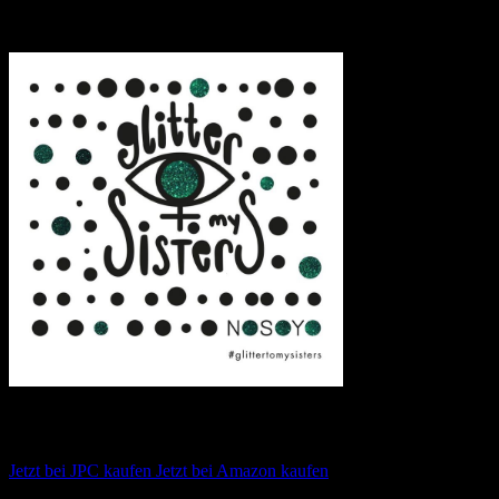
Transparenzhinweis:
Dieser Beitrag enthält Affiliate-Links. Bei
einem Kauf erhält MariaStacks eine kleine Provision.
Nosoyo – Glitter To My Sisters EP
Jetzt bei JPC kaufen
Jetzt bei Amazon kaufen