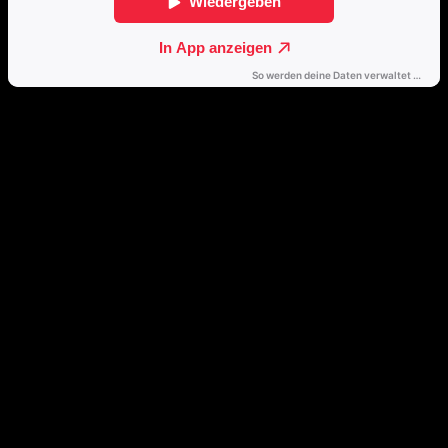
Direkt weiterhören
🔒
Öffne dieses Album mit einem Klick direkt in deinem bevorzugten
Streamingdienst.
Spotify