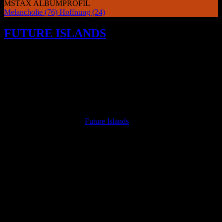
MSTAX ALBUMPROFIL
Melancholie
(76)
Hoffnung
(24)
FUTURE ISLANDS
versuchen ständig,
sich selbst zu verbessern und ihren
Zuhörern neue Sichtweisen im bekannten
Terrain zu bieten. AS LONG AS YOU
ARE ist es ein unendlich lohnendes
Hörerlebnis.
N
achdem
Future Islands
mit dem Produzenten John
Congleton ein Album gemacht haben, das ihrem
eleganten Synth-Pop-Sound zusätzliche Ebenen
hinzufügte, übernehmen sie im Jahr 2020 selbst
die Zügel und verleihen auf „As Long As You
Are“ den Arrangements noch mehr Textur, Drama
und fast barocke Akzente. Dabei geht die Band weiter von ihrem
typischen Sound aus flinken Basslinien, düsteren Synths,
pulsierenden Rhythmen und dem oftmals verzweifelt
beschwichtigendem Gesang hin zu etwas Größerem und
Epischerem. Öfter als in der Vergangenheit verlangsamen sie das
Tempo und verstärken die Atmosphäre, was dazu dient, Hering’s