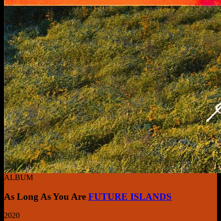
ALBUM
As Long As You Are
FUTURE ISLANDS
2020