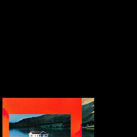
world is to wake brand new.“ Zu den weiteren Höhepunkten des
Albums gehört das sanfte “City’s Face”, eine Ballade, die mit einem
raffinierten Touch verfeinert wurde und fast wie ein verlorener Titel
aus Roxy Music’s Avalon klingt. Dann gibt es den prahlerischen,
luftdichten Funk von “The Painter” und den gewinnbringenden
Abschluss mit “Hit the Coast”, in dem Herring das Ende einer
Beziehung akzeptiert und es mit seiner Liebe zur Musik gleichsetzt.
“Pressing play on this old tape was a bad move,” singt er. “Reduced
to hiss / This record I loved / Some record I’ve missed / Just static –
an absence.” Das Lied endet abrupt mit dem Drücken auf „Stop“
eines klobigen Kassettenrekorders. Es ist ein angemessener
Schlussmoment für ein Album, das der Vergangenheit Tribut zollt,
emotional nachhallt und klanglich aufregend ist.
Transparenzhinweis:
Dieser Beitrag enthält Affiliate-Links. Bei
einem Kauf erhält MariaStacks eine kleine Provision.