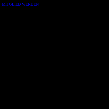
MITGLIED WERDEN
Passende Konzepte
Basierend auf Stimmung, emotionalem Profil und Klangcharakter
von „As Long As You Are“.