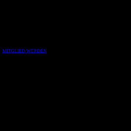
MITGLIED WERDEN
Passende Konzepte
Basierend auf Stimmung, emotionalem Profil und Klangcharakter
von „Ö“.