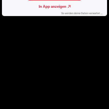
Direkt weiterhören
🔒
Öffne dieses Album mit einem Klick direkt in deinem bevorzugten
Streamingdienst.
Spotify