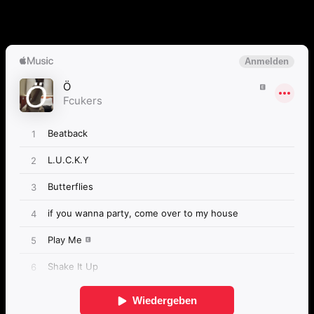
Anspieltipps:
L.U.C.K.Y