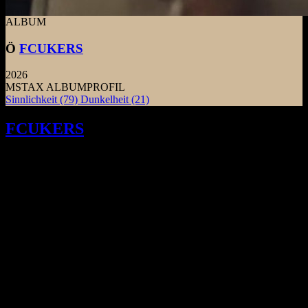
ALBUM
Ö
FCUKERS
2026
MSTAX ALBUMPROFIL
Sinnlichkeit
(79)
Dunkelheit
(21)
FCUKERS
entwerfen auf ihrem
Debütalbum eine unterkühlte Ästhetik
der Unverbindlichkeit. Zwischen 90er-
Jahre-House und trockenem Dub gelingt
der Band eine präzise Vermessung
moderner Clubkultur.
D
as markante, fast klinisch wirkende „Ö“ auf dem
Cover fungiert als grafisches Visier, das den Blick
auf eine fragmentierte Intimität lenkt. Es rahmt die
Szenerie nicht ein, sondern setzt eine künstliche
Barriere zwischen die Betrachter und die im