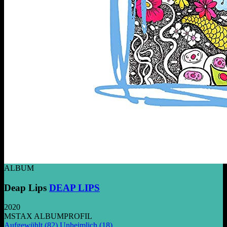
ALBUM
Deap Lips
DEAP LIPS
2020
MSTAX ALBUMPROFIL
Aufgewühlt
(82)
Unheimlich
(18)