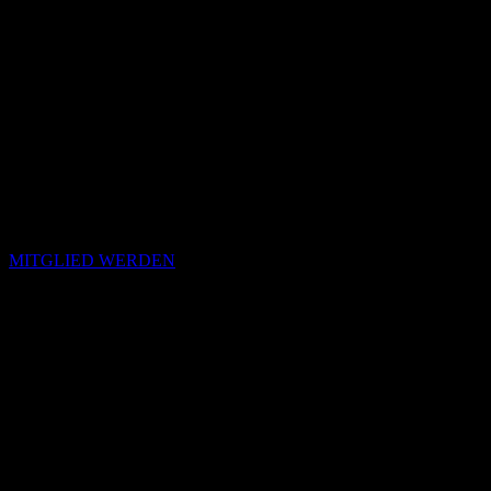
MITGLIED WERDEN
Passende Konzepte
Basierend auf Stimmung, emotionalem Profil und Klangcharakter
von „Deap Lips“.