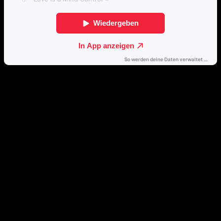
Direkt weiterhören
🔒
Öffne dieses Album mit einem Klick direkt in deinem bevorzugten
Streamingdienst.
Spotify