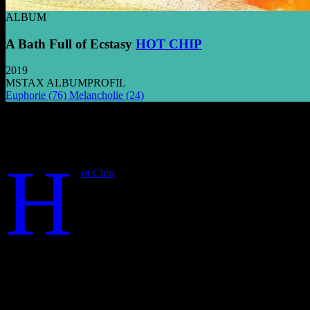
ALBUM
A Bath Full of Ecstasy
HOT CHIP
2019
MSTAX ALBUMPROFIL
Euphorie
(76)
Melancholie
(24)
Mitreißend und erfrischend entfaltet sich
Klangreise, die Melancholie und Euphorie
H
ot Chip
reisen auf ihrem siebten Album durch den We
Instrumentierungen von Hot Chip mit breiteren und
glatte Elektronik fallen lassen und „A Bath Full of E
Auf dem Höhepunkt von „A Bath Full of Ecstasy“ be
Wirkung. Inmitten pulsierender Rhythmen und einer F
die Freude an Liebe und Begierde zu verstehen. „Now I feel your curse
„Spell“ beeindruckt schon früh mit seinen, durch den Vocoder getri
Wiederholung der Hookline wirkt das Ganze wie eine Art Beschwörung
und die elegischen Klavierakkorde mit treibenden Rhythmen, hellen