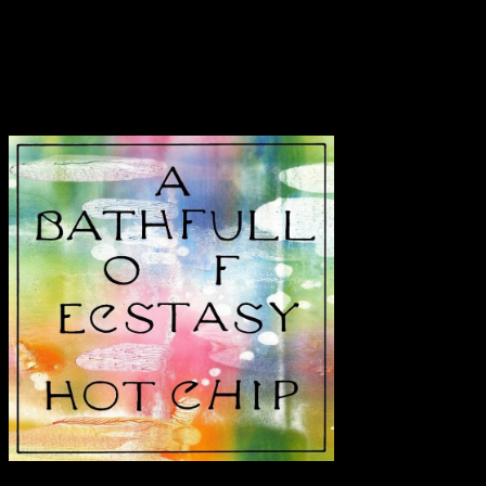
Diese stärkere Betonung der strukturelleren Arbeit passt zu einer Pl
erinnern die motorischen Rhythmen und transportierenden Synthesizer 
Selbstbeobachtung wirken auch auf dem siebten Werk einmal mehr als G
erfrischend.
Transparenzhinweis:
Dieser Beitrag enthält Affiliate-Links. Bei ein