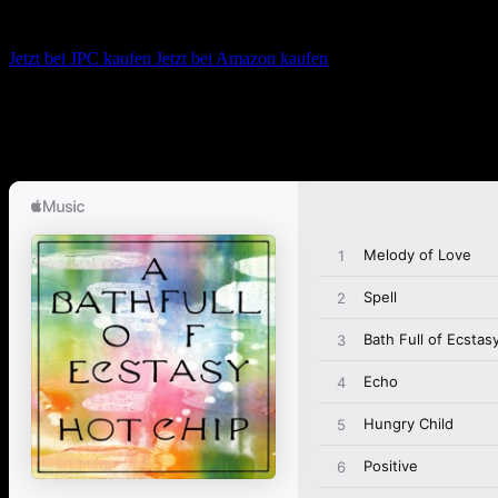
Hot Chip – A Bath Full of Ecstasy
Jetzt bei JPC kaufen
Jetzt bei Amazon kaufen
Album anhören
Anspieltipps:
Spell, Melody of Love, Clear Blue Skies