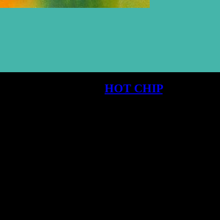
 das siebte Album von
HOT CHIP
, A BATH 
 in schillernden Pop-Hymnen vereint.
ltraum. Wie der Titel es bereits vermuten lässt, handelt es sich um ei
 lebendigeren Pinseln als je zuvor gezeichnet wurden. Bei der vorhe
cstacy“ ist der nächste Schritt auf dieser Reise.
finden sich einige der denkwürdigsten Pop-Songs der Gruppe. Es fin
ülle von Technicolor-Pops ist Alexis Taylor’s einzigartiger Gesang st
 / It’s all that I wanted / A memory in reverse / Forever I’m haunted“.
ebenen, Rhythmen und treibenden Beats: Es beginnt mit einem Gefühl d
, die einen explosiven, euphorischen Refrain hervorruft. In ähnlich
 Synthie-Stößen und verzerrten Stimmproben.