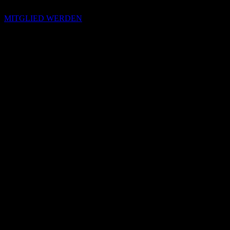
MITGLIED WERDEN
Passende Konzepte
Basierend auf Stimmung, emotionalem Profil und Klangcharakter
von „Hate That I Care“.