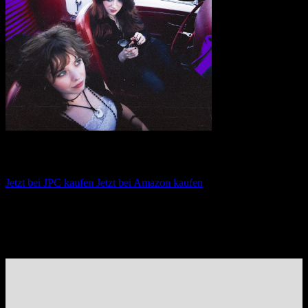
Dea Matrona – Hate That I Care
Jetzt bei JPC kaufen
Jetzt bei Amazon kaufen
Album anhören
Anspieltipps:
Hate That I Care, My Own Party