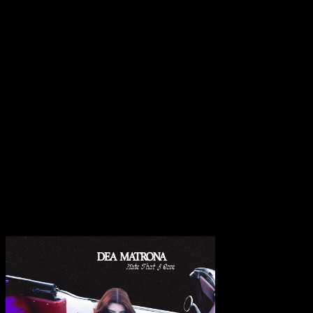
Party“ blicken Dea Matrona auf die eigene Entfremdung, indem sie
gestehen: „Always feeling like an outsider at my own party /
Making up excuses for my absence“.
Gemessen am unbeschwerten Vorläufer markiert dieses Werk eine
deutliche Abkehr von kollektiver Euphorie hin zu einer
introspektiven Innenansicht. Wo das Debüt noch vom
ungeschliffenen Impuls des Straßenmusiker-Daseins lebte,
dokumentiert die jetzige Abkapslung im Tourbus eine Verfeinerung
des Songwritings, die stilistische Vielfalt über kalkulierte
Eingängigkeit stellt. “Hate That I Care” manifestiert sich in der
Gesamtkontextualisierung der Bandgeschichte als der Moment, in
dem die ästhetische Unabhängigkeit endgültig die Oberhand über
die Erwartungshaltungen des klassischen Rock-Establishments
gewinnt.
Transparenzhinweis:
Dieser Beitrag enthält Affiliate-Links. Bei
einem Kauf erhält MariaStacks eine kleine Provision.