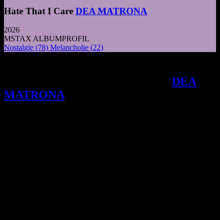
Hate That I Care
DEA MATRONA
2026
MSTAX ALBUMPROFIL
Nostalgie
(78)
Melancholie
(22)
Eine nächtliche Irrfahrt durch das
Labyrinth der eigenen Intimität:
DEA
MATRONA
inszenieren auf ihrem neuen
Album HATE THAT I CARE ein
betörendes Vexierspiel aus bittersüßer
Nostalgie und ungeschönter Härte.
Z
wei Musikerinnen sitzen in einem offenen Cabriolet,
umhüllt von einer tiefen, fast künstlichen Schwärze,
die jede Orientierung im Außen nimmt. Das Artwork
von “Hate That I Care” verweigert die klassische
Pose des Aufbruchs; die Blicke von Mollie McGinn
und Orláith Forsythe treffen weder einander noch die
Kamera, sondern gleiten ins Ungewisse ab. Es ist eine visuelle
Inszenierung von Isolation inmitten einer Bewegung, die das