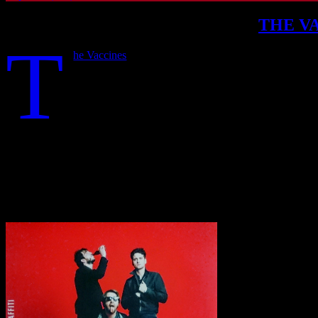
Eine klangvolle Neuerfindung von
THE V
T
he Vaccines
hatten uns eigentlich schon zu Ihrem zwe
nicht, aber dafür jetzt. Das neue Album ‘ English Gr
Aufnahmen fanden im Winter 2014 im Tarbox-Road-St
Jewel) statt. In Vorbereitung auf die Studiosessions k
Einer davon war die Single ‘ Handsome ‘ und während d
Zukunft. Das Ergebnis ist vielleicht das Beste – und sicherlich das 
wirkungsvollen Impfstoff aus The Jam, The Beach Boys und Teenage F
auch ebenso aus der Zusammenarbeit zwischen La Roux und Julian Casab
Doch stellt sich wie immer am Ende einer jeden Platte die Frage: “W
Transparenzhinweis:
Dieser Beitrag enthält Affiliate-Links. Bei ein