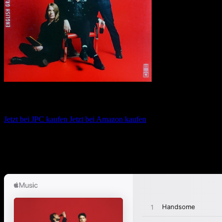
The Vaccines – English Graffiti
Jetzt bei JPC kaufen
Jetzt bei Amazon kaufen
Album anhören
Anspieltipps:
Dream Lover, (All Afternoon) In Love, Minimal Affec