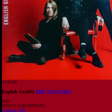
ALBUM
English Graffiti
THE VACCINES
2015
MSTAX ALBUMPROFIL
Euphorie
(100)