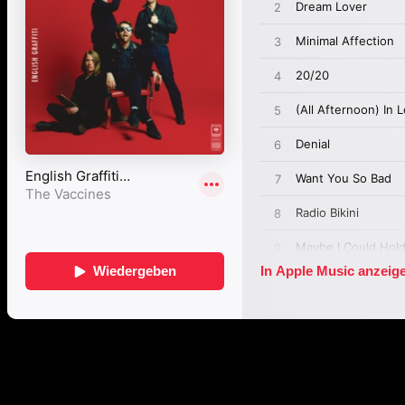
Passende Konzepte
Basierend auf Stimmung, emotionalem Profil und Klangcharakter von 