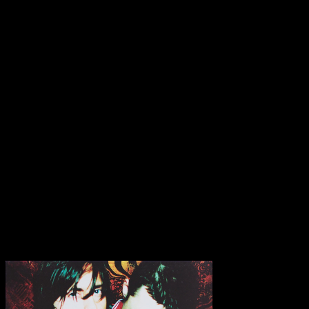
Höhepunkte. ‘ What Katie Did ‘ zeigte uns dann eine neue bisher
unbekannte Zärtlichkeit. Man kann heute noch während diesen
Minuten so einfach diese ärgerliche Schlampigkeit vergessen als
wäre es damals.
‘ Road To Ruin ‘ beginnt mit dem für mich persönlich besten
Gitarren-Part, den die Libertines jemals aus dem Ärmel geschüttelt
haben. Sicherlich ein brillanter Zufall, aber so ist das eben als
musikalisches Genie. “How can we/ Make you understand/ All you
can be/ Is written in your hand?”, heißt es dort fragend und ehe man
eine Antwort parat hält, befinden wir uns auch schon im letzten
atemberaubenden Stück ‘ What Became Of The Likely Lads ‘. Ein
Pendant zu ‘ Can’t Stand Me Now ‘ und ein Plädoyer für die alten
Tagen, als die Libertines noch gegen die Welt waren. Und was
immer in der Zukunft passieren wird – diese Platte ist Geschaffen
für die Ewigkeit. Ein Wegweiser und ein stets gern genommener
Rückblick.
Transparenzhinweis:
Dieser Beitrag enthält Affiliate-Links. Bei
einem Kauf erhält MariaStacks eine kleine Provision.