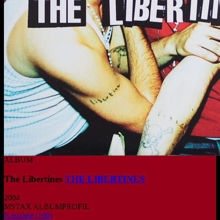
ALBUM
The Libertines
THE LIBERTINES
2004
MSTAX ALBUMPROFIL
Nostalgie
(100)