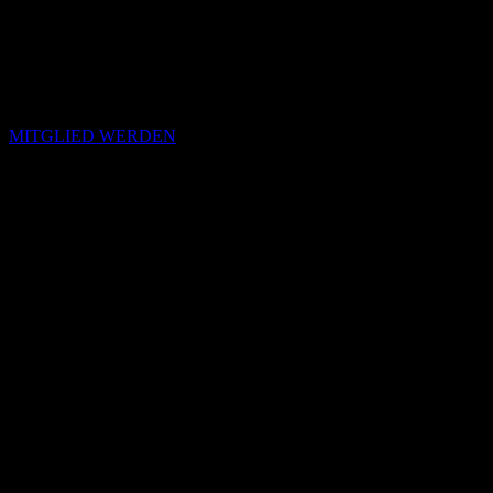
MITGLIED WERDEN
Passende Konzepte
Basierend auf Stimmung, emotionalem Profil und Klangcharakter
von „You Know I’m Not Going Anywhere“.