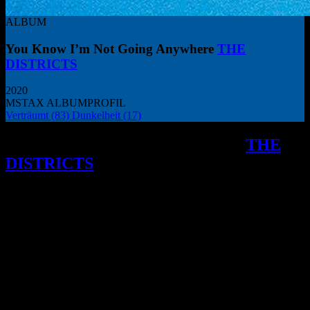
ALBUM
You Know I’m Not Going Anywhere
THE
DISTRICTS
2020
MSTAX ALBUMPROFIL
Verträumt
(83)
Dunkelheit
(17)
Eine faszinierende Rückkehr von
THE
DISTRICTS
mit YOU KNOW I’M NOT
GOING ANYWHERE, die zwischen
experimentellem Indie Rock und
vertrauter Intimität balanciert und dabei
die Widerstandsfähigkeit der Band
eindrucksvoll unter Beweis stellt.
as neue Album „You Know I’m Not Going
Anywhere“ ist eine Aufzeichnung von