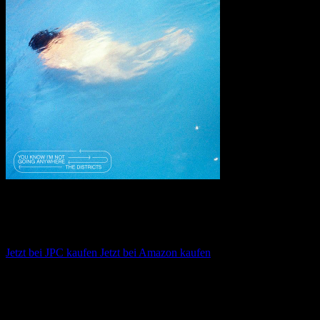
The Districts – You Know I’m Not Going
Anywhere
Jetzt bei JPC kaufen
Jetzt bei Amazon kaufen
Album anhören
Anspieltipps:
My Only Ghost, Hey Jo, Cheap Regrets