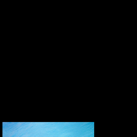
wegscheuert und die verwüstete Haut darunter freilegt. Obwohl
Tracks wie „Velour and Velcro“ auf die größere Bühnen gehören,
sorgen sie dennoch dafür, dass die Band ihre Intimität beibehält. Es
gibt außerdem Momente, die von ihren Zuhörern mehr Vertrauen
verlangen als jemals zuvor. Die rutschigen Basslinien von „Cheap
Regrets“ und der faulenzende Jazz von „Dancer“ zerkleinern den
erwarteten Fluss der Platte.
So abenteuerlich die Dinge auch sein mögen, die Platte wird durch
ihre verwurzelten Anfänge untermauert, sei es in den
Rhythmusabschnitten des bluesigen Trubels oder im
enthusiastischen Thrash einer Akustikgitarre. Wenn es darauf
ankam, zu kämpfen oder zu fliehen, taten Grote und seine Band
beides; sich als Fluchtweg in ihr Schreiben zurückzuziehen, aber mit
einem kühnen Zeugnis der Widerstandsfähigkeit zurück zu
kommen. „You Know I’m Not Going Anywhere“ ist der Höhepunkt
einer Band, die durch Meilensteine und Rückschläge gleichermaßen
gewachsen ist.
Transparenzhinweis:
Dieser Beitrag enthält Affiliate-Links. Bei
einem Kauf erhält MariaStacks eine kleine Provision.