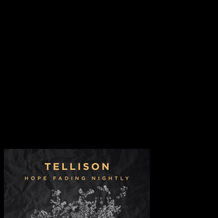
echter Kracher. Im weiteren Verlauf verliert das Album zwar
gelegentlich an Tempo, doch Songs wie »Orion« oder
»Mendokusai« lassen uns diese misslichen Umstände schnell wieder
vergessen. »My Marengo« ist ein klassischer Indie-Hit und ein
weiteres Beispiel dafür, wie Tellison doch mit scheinbarer
Mühelosigkeit die Wogen des Rock erstürmen könnten – würden
wir sie nicht so schamlos unter dem Radar hindurchtauchen lassen.
Wer jedenfalls bis zu diesem Zeitpunkt nicht mit den Füßen tippt,
oder ein sonstiges Körperteil im Takt bewegt, hatte bisher die
Lautstärke auf stumm geschalten. »Hope Fading Nightly« ist gefüllt
mit modernen und sauber produzierten Indie-Rock Songs, die nicht
länger von uns ignoriert werden dürfen.
Transparenzhinweis:
Dieser Beitrag enthält Affiliate-Links. Bei
einem Kauf erhält MariaStacks eine kleine Provision.