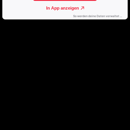
Passende Konzepte
Basierend auf Stimmung, emotionalem Profil und Klangcharakter
von „LP1“.