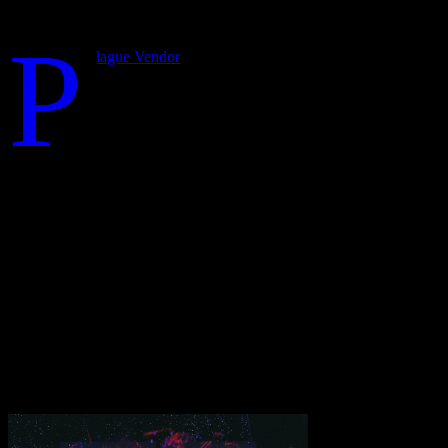
unruhige Fahrt, die trotz Mainstream-Ank
P
lague Vendor
werden mit jedem neuen Album ausgefeilter
Arbeiten der kalifornischen Band durch die neuen Songs 
Mainstream. Es gibt Songs wie “All Of The Above”, die
nothing wrong with me/There’s something wrong with 
„By Night“ ist eine kompromisslose, unruhige Fahrt, die sich roh und 
gleich lang, die meisten reichen um die Drei-Minuten-Marke und bege
auch als ein Übergangsalbum für Plague Vendor anzusehen. Sie befinde
Handwerk, dass Plague Vendor bereits so weit gebracht hat und bereits
„By Night“ ist eine kompromisslose, unruhige Fahrt, die sich roh und 
gleich lang, die meisten reichen um die Drei-Minuten-Marke und bege
auch als ein Übergangsalbum für Plague Vendor anzusehen. Sie befinde
Handwerk, dass Plague Vendor bereits so weit gebracht hat und bereits
Transparenzhinweis:
Dieser Beitrag enthält Affiliate-Links. Bei ein