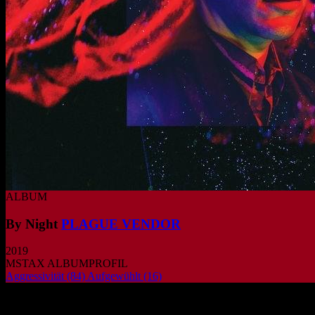
ALBUM
By Night
PLAGUE VENDOR
2019
MSTAX ALBUMPROFIL
Aggressivität
(84)
Aufgewühlt
(16)
Zwischen rohem Garage-Punk und raffini