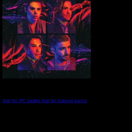
Plague Vendor – By Night
Jetzt bei JPC kaufen
Jetzt bei Amazon kaufen
Album anhören
Anspieltipps:
Nothing’s Wrong, All Of The Above