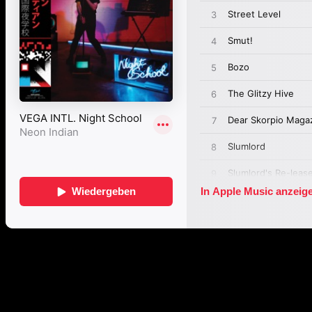
Passende Konzepte
Basierend auf Stimmung, emotionalem Profil und Klangcharakter v