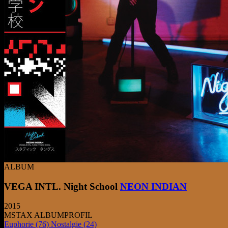
ALBUM
VEGA INTL. Night School
NEON INDIAN
2015
MSTAX ALBUMPROFIL
Euphorie
(76)
Nostalgie
(24)