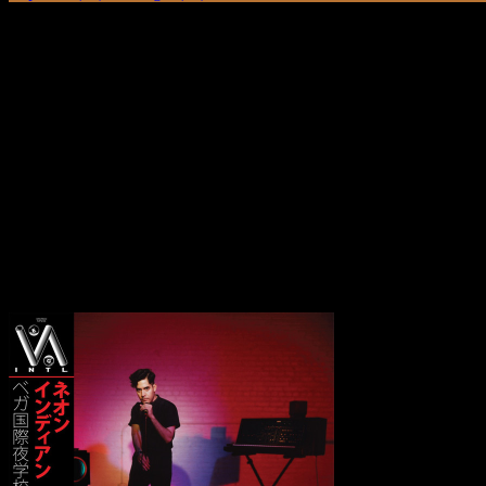
Mit VEGA INTL. NIGHT SCHOOL liefer
des Jahres feiert und dabei nostalgisch und
A
lan Palomo ist der Name und das Gehirn hinter der
darf auch »Vega INTL. Night School« als eines der
und präsentieren sich als reine elektronische Musi
“It goes on and on and on and on”. So geht es wei
wieder in die lockere und klebrige Masse des restli
computerisierten Geräuschen und dem klaren Ausbruch an funkelnden
aufwendiger als die letzten beiden Werk von Neon Indian. Kurzum: »V
Transparenzhinweis:
Dieser Beitrag enthält Affiliate-Links. Bei ein