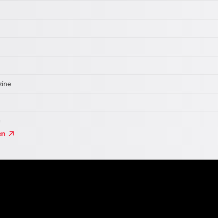
on „VEGA INTL. Night School“.