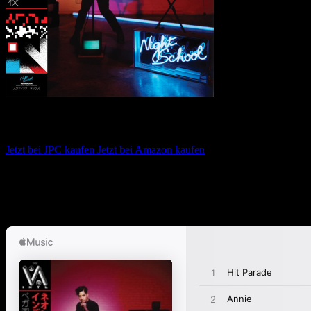
Neon Indian – VEGA INTL. Night School
Jetzt bei JPC kaufen
Jetzt bei Amazon kaufen
Album anhören
Anspieltipps:
Slumlord, Techno Clique, Slumlord’s Re-lease