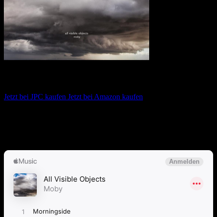
Moby – All Visible Objects
Jetzt bei JPC kaufen
Jetzt bei Amazon kaufen
Album anhören
Anspieltipps:
Power is Taken, Forever