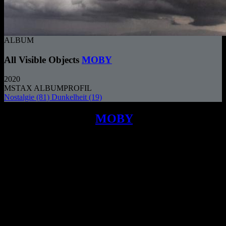
ALBUM
All Visible Objects
MOBY
2020
MSTAX ALBUMPROFIL
Nostalgie
(81)
Dunkelheit
(19)
Die Rezension zu
MOBY
und seinem
Album ALL VISIBLE OBJECTS zeigt
eine nostalgische Rückkehr zu seinen
musikalischen Wurzeln, jedoch mit einem
unangenehmen EDM-Gigantismus, der
nicht immer überzeugt.
oby’s Blütezeit endete in den 1990er Jahren.
1999 wurde sein Album „Play“, das