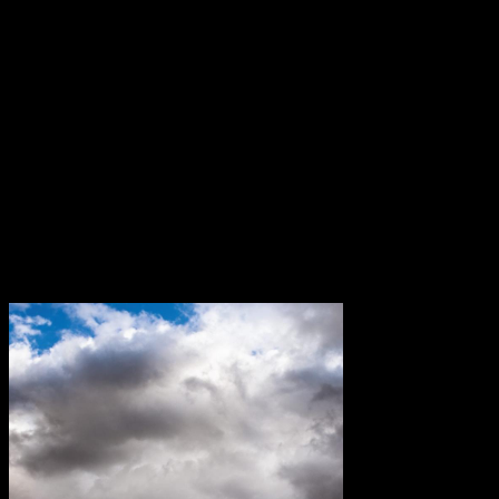
bleiben die Ergebnisse eher bombastisch als überzeugend. Moby’s
letzte drei Alben sind alle in seiner Wut und Trauer über das, was
sein Land – und die Welt – durchmacht, verankert.
„All Visible Objects“ scheint der bewusste Versuch zu sein, sich
davon zu entfernen und Neuland zu erkunden – in diesem Fall ein
gigantisches, stadiongroßes und schallendes Update von dem, was
er Ende der neunziger Jahre getan hat – aber es erweist sich als
Fehltritt. Da er jedoch den gesamten Erlös des Albums an
verschiedene Wohltätigkeitsorganisationen spendet, können wir ihm
nur ein bisschen Glück mit dieser Veröffentlichung wünschen.
Transparenzhinweis:
Dieser Beitrag enthält Affiliate-Links. Bei
einem Kauf erhält MariaStacks eine kleine Provision.