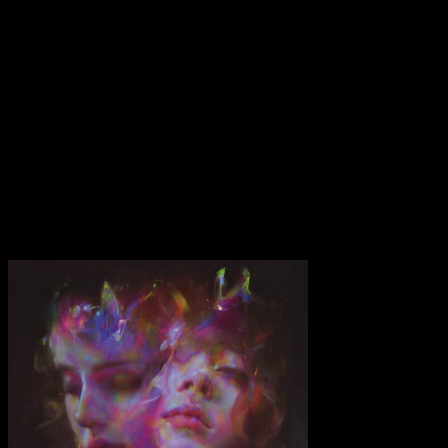
früher mit einem neuen, streng konstruierten Electro-Sound
verbindet. Die Platte ist mit einer Reihe von Instrumentals bestückt,
die sich als feine Experimentierschnipsel präsentieren.
Auf der anderen Seite legen sie einige Monster-Tracks auf – der
längste ist “Donnie Darko” mit 11 Minuten Spielzeit. Es ist ein
wahres Epos, eine weitschweifige Geschichte, die sich überall
ausdehnt, zusammenzieht und durchzieht. “I’m All Ears” ist letztlich
auch eine zärtliche und ehrliche Platte, die sich in ihrem eigenen
überzeugenden Tempo bewegt und dabei einfach nur unglaublich
bemerkenswert klingt.
Transparenzhinweis:
Dieser Beitrag enthält Affiliate-Links. Bei
einem Kauf erhält MariaStacks eine kleine Provision.