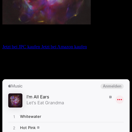
Let’s Eat Grandma – I’m All Ears
Jetzt bei JPC kaufen
Jetzt bei Amazon kaufen
Album anhören
Anspieltipps:
Falling Into Me, Donnie Darko, I Will Be Waiting