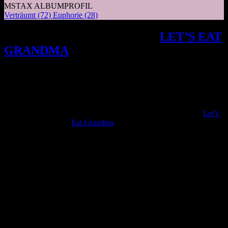
MSTAX ALBUMPROFIL
Verträumt
(72)
Euphorie
(28)
Mit I’M ALL EARS kreieren
LET’S EAT
GRANDMA
ein musikalisches
Meisterwerk voller jugendlicher Reife
und fesselnder Klangwelten, das die
Grenzen des Pop neu definiert.
M
it ihrem Debüt aus dem Jahr 2016 haben
Let’s
Eat Grandma
ihre ersten Schritte in unsere Welt
gesetzt und sich als brilliantes Duo etabliert –
ihr Name, ihre Bühnenpräsenz, ihre Songs. Sie
waren wie ein unheimliches Märchen, das zum
Leben erweckt wurde. Zu dieser Zeit waren
Rosa Walton und Jenny Hollingworth gerade mal 17 Jahre alt und
haben irgendwo zwischen CocoRosie und den Dresden Dolls ihren
eigenen Sound kreiert.
Die Rückkehr von Let’s Eat Grandma (neben der kosmischen
Lounge-Musik der Arctic Monkeys) ist für mich eine der
überraschendsten Neuerfindungen aus diesem Jahr. “I’m All Ears”