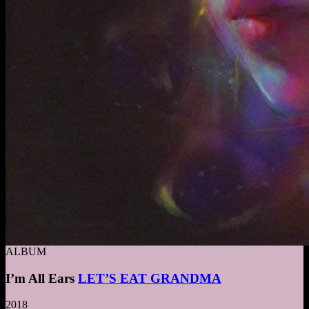
ALBUM
I’m All Ears
LET’S EAT GRANDMA
2018