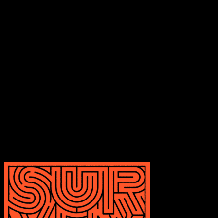
schimmernde Synthesizer reduziert. Zuerst hat man vielleicht das
Gefühl, dass es nicht funktionieren soll, aber das ist nur so lange
möglich, bis man feststellt, dass es funktioniert. Leider haben
“Diamond”, “Recommit” und “Congratulations” in 6 Minuten nicht
die Klasse ihrer vorangegangen Songs. Nichts dramatisches, sie
driften einfach vorbei, ohne einen bleibenden Eindruck zu
hinterlassen. Das führt „Surviving“ leider zu einem etwas trüben
Ende.
Auch das absichtliche Zurückfahren von Ambitionen im Studio lässt
unter atmosphärischen / ästhetischen Gesichtspunkten
möglicherweise zu wünschen übrig, aber ansonsten produzieren
Jimmy Eat World weiterhin hervorragend geschriebenen,
wahnsinnig einprägsamen Alt-Rock. Genießen wir daher eine
weitere Runde voller schöner Erinnerungen.
Transparenzhinweis:
Dieser Beitrag enthält Affiliate-Links. Bei
einem Kauf erhält MariaStacks eine kleine Provision.