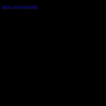
MITGLIED WERDEN
Passende Konzepte
Basierend auf Stimmung, emotionalem Profil und Klangcharakter
von „Surviving“.