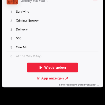
Direkt weiterhören
🔒
Öffne dieses Album mit einem Klick direkt in deinem bevorzugten
Streamingdienst.