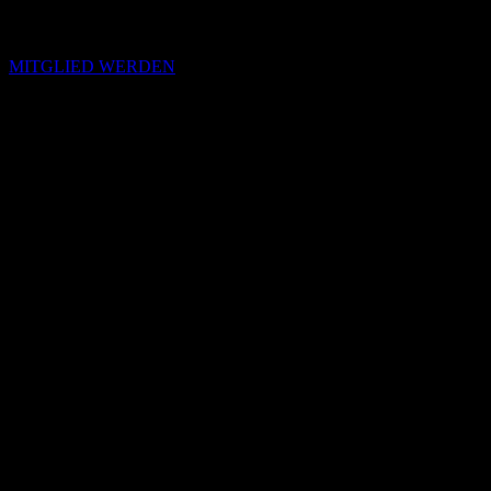
MITGLIED WERDEN
Passende Konzepte
Basierend auf Stimmung, emotionalem Profil und Klangcharakter
von „Ultra Mono“.