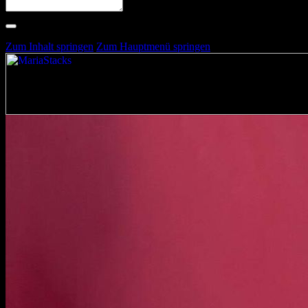
Suche nach Artists, Alben, Stimmungen oder Farben
Suche läuft …
Zum Inhalt springen
Zum Hauptmenü springen