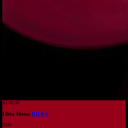
ALBUM
Ultra Mono
IDLES
2020