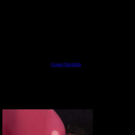
Rache, persönliche Missstände und das Allgemeinwohl erhalten den
gleichen Raum. Talbot hat Probleme mit Kriegstreibern,
Fahnenschwingern, weißen Nationalisten, Homophobie,
Frauenfeindlichkeit, sexuellen Missbrauch, Kapitalisten und
Politikern. Er spricht wiederholt das Mantra “I am I” aus und drängt
gleichzeitig auf Einheit. “Do you hear that thunder? / That’s the
sound of strength in numbers,” erklärt er in “Grounds”.
Die letzten paar Tracks sind die stärksten und zeigen die größte
Entwicklung: das Saxophon auf „Reigns“, die sirenenartige Gitarre
und das massive, fast lateinamerikanische Schlagzeug auf „Danke“,
das wie ein abgespecktes
Gogol Bordello
klingt. Wenn nur das
ganze Album so aufregend wäre. Es ist zumindest ein positiver
Schlussakt, denn hier verlassen die IDLES endlich Ihre
Komfortzone und zeigen eine unangenehme Offenheit, die nicht
ganz ohne Charme haften bleibt.
Transparenzhinweis:
Dieser Beitrag enthält Affiliate-Links. Bei
einem Kauf erhält MariaStacks eine kleine Provision.