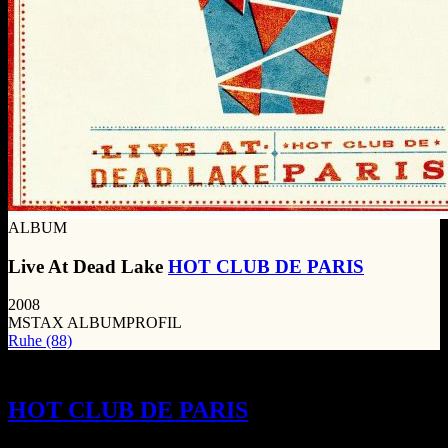
ALBUM
Live At Dead Lake
HOT CLUB DE PARIS
2008
MSTAX ALBUMPROFIL
Ruhe
(88)
Liverpooler Musikszene im Wandel:
HOT CLUB DE PARIS
zeigen mit LIVE
AT DEAD LAKE, dass selbst eine