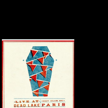
‘ Drop It Till Pops ‘ und sorgen für gewohnt hohe Qualität. Auch
wenn die drei Briten nichts Neues zu bieten haben und eine Kopie
Ihres Debüts vorlegen, bleiben Hot Club de Paris weiterhin eine
unverwechselbare und eigenartig klingende Band. Für ein
Zweitwerk reicht diese Tatsache damit selbstverständlich aus.
Transparenzhinweis:
Dieser Beitrag enthält Affiliate-Links. Bei
einem Kauf erhält MariaStacks eine kleine Provision.