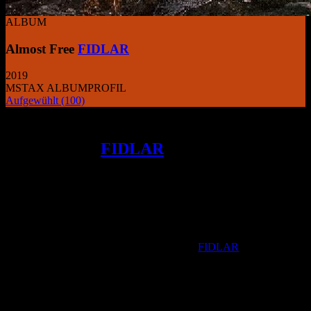
ALBUM
Almost Free
FIDLAR
2019
MSTAX ALBUMPROFIL
Aufgewühlt
(100)
Ein kreatives Glücksspiel mit gemischtem
Ausgang von
FIDLAR
und ihrem Album
ALMOST FREE das die Erwartungen
nicht erfüllt und musikalisch in viele
Richtungen driftet.
“N
o Waves” hat mich damals zum Fan der
ersten Platte von
FIDLAR
werden
lassen. Songs jugendlicher Ambivalenz
mit intelligenten, ultra-eingängigen
Hooks und vitalen, wirbelnden
Energiestürmen. Das zweite Album
bremste dann die hormonelle Party-Stimmung des genussvollen