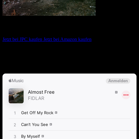
Fidlar – Almost Free
Jetzt bei JPC kaufen
Jetzt bei Amazon kaufen
Album anhören
Anspieltipps:
Can’t You See, Alcohol, By Myself