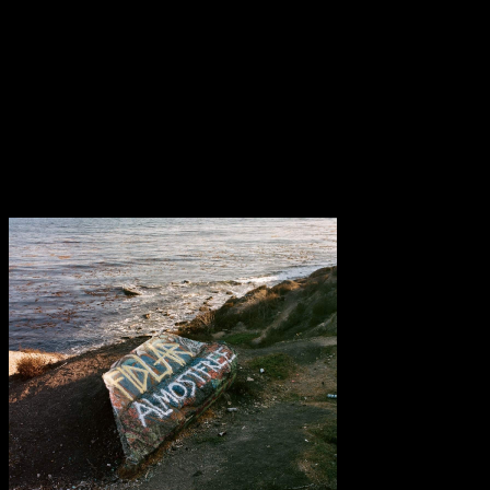
nicht verloren hat und keinen Versuch unternimmt, sich an
irgendwelche Erwartungen anzupassen. Es ist eben musikalische
Vielfalt und auch eine Platte, die anders klingt als man es im Vorfeld
hätte vermuten können. Es war ein kreatives Glücksspiel, gestützt
durch die gewohnt laute und kindische Grundstimmung, welches
aber letztlich den Hörer nur selten daran erinnern kann, was zu
früheren Zeiten noch großartiges daraus hervorgegangen ist.
Transparenzhinweis:
Dieser Beitrag enthält Affiliate-Links. Bei
einem Kauf erhält MariaStacks eine kleine Provision.