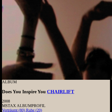
ALBUM
Does You Inspire You
CHAIRLIFT
2008
MSTAX ALBUMPROFIL
Verträumt
(80)
Ruhe
(20)