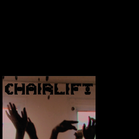
Wege gehen lassen. Können Sie sich die einzelnen Lieder erst
einmal vollständig entfalten findet man sich in einer unangestrengten
besinnlichen und auch fremden Welt wieder, die durchaus mit Ihren
vielen kleinen Details zu gefallen weiß, nur manchmal ist die
Unaufgeregtheit einfach zu viel des Guten und artet dann in
gähnende Langeweile aus. Ein Glück das Chairlift ihr Vorhaben von
einem Geisterbahn-Soundtrack noch einmal überdacht haben. So
bleiben auf ‘ Does You Inspire You ‘ eine kleine Sammlung an Hits
zurück, die es dennoch genauso verdient haben gehört zu werden,
wie der Apfelsong ‘ Bruises ‘.
Transparenzhinweis:
Dieser Beitrag enthält Affiliate-Links. Bei
einem Kauf erhält MariaStacks eine kleine Provision.