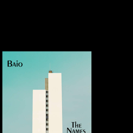
Synths in glatte Gesänge und »I Was Born in a Marathon« lässt
durch eine lange stille Pause ein verweilendes Gefühl der
Unsicherheit in uns zurück. Das Debüt ist ein Spiel zwischen
Analytik und Phantasie, welches gut in den angesprochenen Songs
funktioniert – im Rest verweilt allerdings standhaft die
Mittelmäßigkeit.
Transparenzhinweis:
Dieser Beitrag enthält Affiliate-Links. Bei
einem Kauf erhält MariaStacks eine kleine Provision.