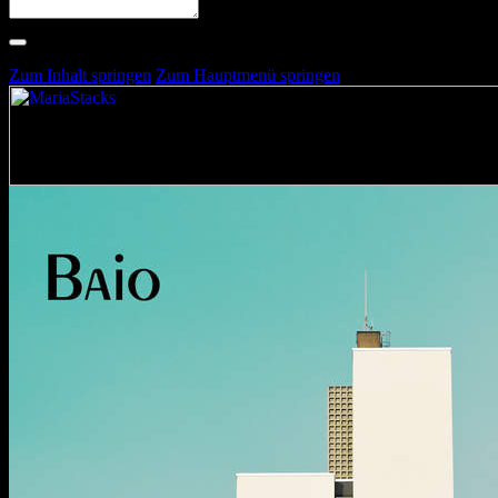
Suche nach Artists, Alben, Stimmungen oder Farben
Suche läuft …
Zum Inhalt springen
Zum Hauptmenü springen