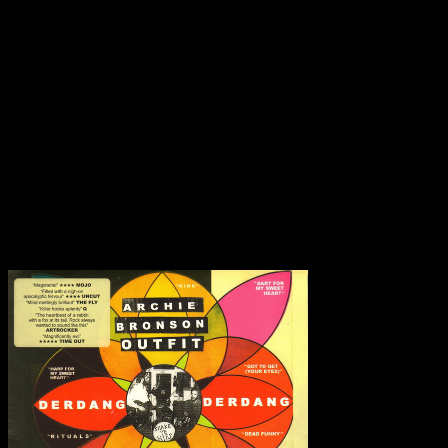
den letzten Metern einen fulminanten wie erregenden Schlussakt.
Perfekt und wie dafür erschaffen scheinen dabei die Songs ‘ Jab Jab
‘ und ‘ Rituals ‘. Frenetisch galoppieren die Melodien mit abrupten
Stopps und gefährlichen Lücken. Ausgeglichen ist dagegen das
wunderschöne Stück ‘ Dead Funny ‘ mit verträumten Rhythmen, “I
am gonna dive down on you” und dem Höhepunkt in ‘ Kink ‘ mit
zielstrebigen Blick und einer strahlenden Aura die jeder Versuchung
widerstehen könnte. Archie Bronson Outfit liefern einen
phantastischen Nachfolger ab, bleiben weiterhin so eigenständig wie
kaum ein andere Band etablieren Ihren Stand als die neuen Könige
des Rock’n’Roll.
Transparenzhinweis:
Dieser Beitrag enthält Affiliate-Links. Bei
einem Kauf erhält MariaStacks eine kleine Provision.