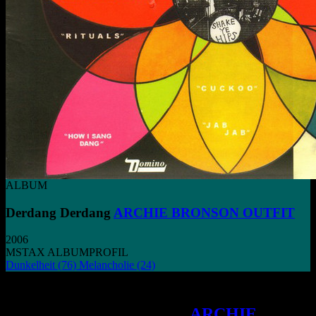
ALBUM
Derdang Derdang
ARCHIE BRONSON OUTFIT
2006
MSTAX ALBUMPROFIL
Dunkelheit
(76)
Melancholie
(24)
In der musikalischen Landschaft von
Wiltshire erhebt sich das
ARCHIE